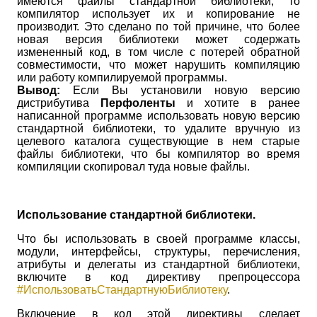
имеются файлы стандартной библиотеки, то
компилятор использует их и копирование не
производит. Это сделано по той причине, что более
новая версия библиотеки может содержать
измененный код, в том числе с потерей обратной
совместимости, что может нарушить компиляцию
или работу компилируемой программы.
Вывод:
Если Вы установили новую версию
дистрибутива
Перфоленты
и хотите в ранее
написанной программе использовать новую версию
стандартной библиотеки, то удалите вручную из
целевого каталога существующие в нем старые
файлы библиотеки, что бы компилятор во время
компиляции скопировал туда новые файлы.
Использование стандартной библиотеки.
Что бы использовать в своей программе классы,
модули, интерфейсы, структуры, перечисления,
атрибуты и делегаты из стандартной библиотеки,
включите в код директиву препроцессора
#ИспользоватьСтандартнуюБиблиотеку
.
Включение в код этой директивы сделает