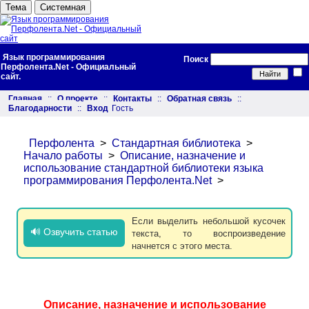
Тема
Системная
Язык программирования
Поиск
Перфолента.Net - Официальный
сайт.
Главная
::
О проекте
::
Контакты
::
Обратная связь
::
Благодарности
::
Вход
Гость
Перфолента
>
Стандартная библиотека
>
Начало работы
>
Описание, назначение и
использование стандартной библиотеки языка
программирования Перфолента.Net
>
Если выделить небольшой кусочек
🔊 Озвучить статью
текста, то воспроизведение
начнется с этого места.
Описание, назначение и использование