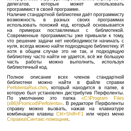
делегатов, которые может использовать
программист в своей программе.
Наличие стандартной библиотеки даёт программисту
возможность в разных своих программах
использовать похожий код, который основывается
на примерах поставляемых с библиотекой.
Современные программисты уже привыкли к тому,
что решение задачи нет необходимости начинать с
нуля, всегда можно найти подходящую библиотеку. И
хотя в общем случае это не так, и подходящую
библиотеку часто найти не удается, всё же большую
часть работы можно выполнить, используя
библиотечный код.
Полное описание всех членов стандартной
библиотеки можно найти в файле справки
PerfolentaRus.chm
, который находится в папке, в
которую был установлен дистрибутив Перфоленты.
По умолчанию это папка
«C:\Program Files
(x86)\Promcod\Perfolenta»
.
В редакторе Перфоленты
справку можно вызвать, нажав на клавиатуре
комбинацию клавиш
Ctrl
+
Shift
+
F
1
или через меню
Справка\Синтакс-помощник
.