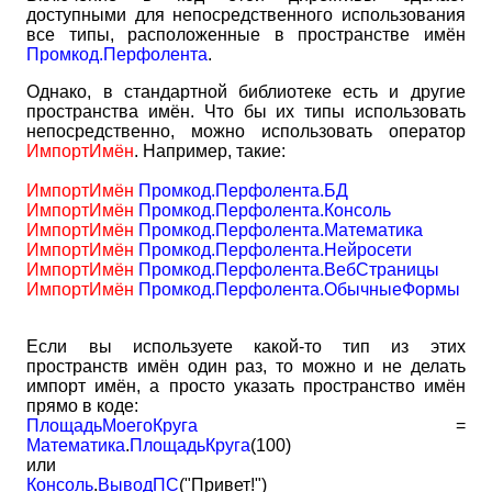
доступными для непосредственного использования
все типы, расположенные в пространстве имён
Промкод.Перфолента
.
Однако, в стандартной библиотеке есть и другие
пространства имён. Что бы их типы использовать
непосредственно, можно использовать оператор
ИмпортИмён
. Например, такие:
ИмпортИмён
Промкод.Перфолента.БД
ИмпортИмён
Промкод.Перфолента.Консоль
ИмпортИмён
Промкод.Перфолента.Математика
ИмпортИмён
Промкод.Перфолента.Нейросети
ИмпортИмён
Промкод.Перфолента.ВебСтраницы
ИмпортИмён
Промкод.Перфолента.ОбычныеФормы
Если вы используете какой-то тип из этих
пространств имён один раз, то можно и не делать
импорт имён, а просто указать пространство имён
прямо в коде:
ПлощадьМоегоКруга
=
Математика
.
ПлощадьКруга
(100)
или
Консоль
.
ВыводПС
("Привет!")