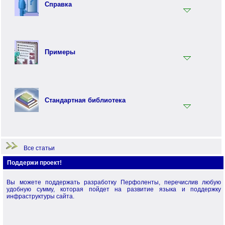
Синтаксис языка Перфолента
Справка
Практика программирования на языке Перфолента
Объектно ориентированное программирование (ООП) на
Ключевые слова
языке Перфолента
Встроенные функции
Перфо - функциональный язык программирования
Примеры
Терминология
Примеры по языку Перфолента.Net
Примеры по стандартной библиотеке
Стандартная библиотека
Примеры по языку Перфо
Начало работы
Все статьи
Поддержи проект!
Вы можете поддержать разработку Перфоленты, перечислив любую
удобную сумму, которая пойдет на развитие языка и поддержку
инфраструктуры сайта.