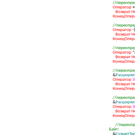
//переопре
Оператор
+
Возврат
Н
КонецОпер
//переопре
Оператор
-
Возврат
Н
КонецОпер
//переопре
Оператор
*
Возврат
Н
КонецОпер
//переопре
&
Расширяе
Оператор
З
Возврат
Н
КонецОпер
//переопре
&
Расширяе
Оператор
З
Возврат
Н
КонецОпер
//переопр
Байт:
&
СужаетТи