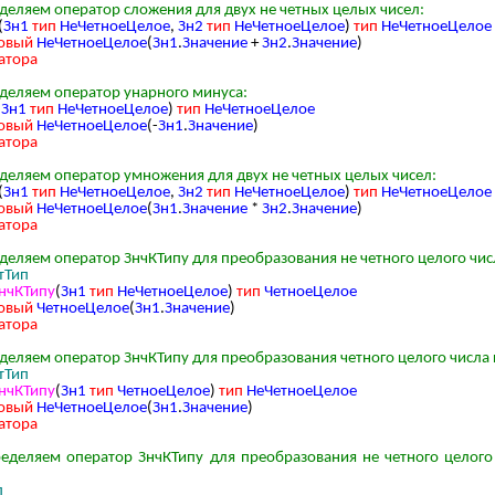
деляем оператор сложения для двух не четных целых чисел:
(
Зн1
тип
НеЧетноеЦелое
,
Зн2
тип
НеЧетноеЦелое
)
тип
НеЧетноеЦелое
овый
НеЧетноеЦелое
(
Зн1
.
Значение
+
Зн2
.
Значение
)
атора
деляем оператор унарного минуса:
(
Зн1
тип
НеЧетноеЦелое
)
тип
НеЧетноеЦелое
овый
НеЧетноеЦелое
(-
Зн1
.
Значение
)
атора
деляем оператор умножения для двух не четных целых чисел:
(
Зн1
тип
НеЧетноеЦелое
,
Зн2
тип
НеЧетноеЦелое
)
тип
НеЧетноеЦелое
овый
НеЧетноеЦелое
(
Зн1
.
Значение
*
Зн2
.
Значение
)
атора
деляем оператор ЗнчКТипу для преобразования не четного целого чис
тТип
нчКТипу
(
Зн1
тип
НеЧетноеЦелое
)
тип
ЧетноеЦелое
овый
ЧетноеЦелое
(
Зн1
.
Значение
)
атора
деляем оператор ЗнчКТипу для преобразования четного целого числа 
тТип
нчКТипу
(
Зн1
тип
ЧетноеЦелое
)
тип
НеЧетноеЦелое
овый
НеЧетноеЦелое
(
Зн1
.
Значение
)
атора
еделяем оператор ЗнчКТипу для преобразования не четного целого
п