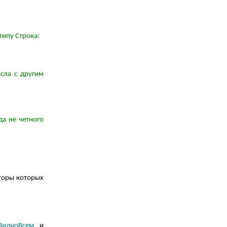
типу Строка:
сла с другим
а не четного
торы которых
ВидноВсем
и