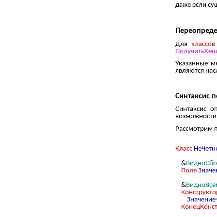
даже если су
Переопреде
Для
классо
ПолучитьХе
Указанные м
являются на
Синтаксис 
Синтаксис о
возможности
Рассмотрим 
Класс
НеЧетн
&
ВидноСбо
Поле
Значе
&
ВидноВсе
Конструкто
Значение
КонецКонс