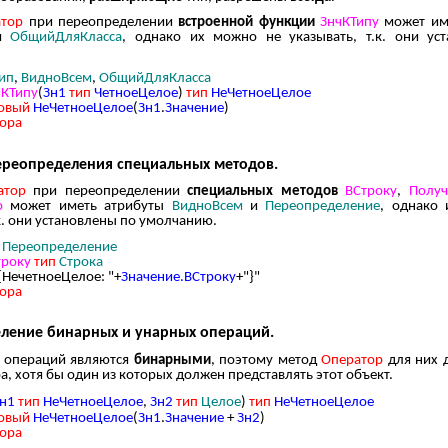
атор
при переопределении
встроенной функции
ЗнчКТипу
может им
и
ОбщийДляКласса
, однако их можно не указывать, т.к. они ус
ип
,
ВидноВсем
,
ОбщийДляКласса
чКТипу
(
Зн1
тип
ЧетноеЦелое
)
тип
НеЧетноеЦелое
овый
НеЧетноеЦелое
(
Зн1
.
Значение
)
ора
ереопределения специальных методов.
атор
при переопределении
специальных методов
ВСтроку
,
Получ
о
может иметь атрибуты
ВидноВсем
и
Переопределение
, однако
.к. они установлены по умолчанию.
,
Переопределение
троку
тип
Строка
{НечетноеЦелое: "+
Значение.ВСтроку
+"}"
ора
ление бинарных и унарных операций.
 операций являются
бинарными
, поэтому метод
Оператор
для них 
, хотя бы один из которых должен представлять этот объект.
н1
тип
НеЧетноеЦелое
,
Зн2
тип
Целое
)
тип
НеЧетноеЦелое
овый
НеЧетноеЦелое
(
Зн1
.
Значение
+
Зн2
)
ора