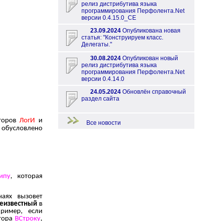
релиз дистрибутива языка
программирования Перфолента.Net
версии 0.4.15.0_CE
23.09.2024
Опубликована новая
статья: "Конструируем класс.
Делегаты."
30.08.2024
Опубликован новый
релиз дистрибутива языка
программирования Перфолента.Net
версии 0.4.14.0
24.05.2024
Обновлён справочный
раздел сайта
аторов
ЛогИ
и
Все новости
обусловлено
ипу
, которая
аях вызовет
еизвестный
в
ример, если
атора
ВСтроку
,