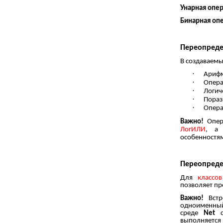
Унарная опе
Бинарная оп
Переопреде
В создаваем
·
Арифм
·
Опера
·
Логич
·
Пораз
·
Опера
Важно!
Опер
ЛогИЛИ
, а
особенностя
Переопреде
Для
классо
позволяет пр
Важно!
Встр
одноименны
среде
Net
сп
выполняется