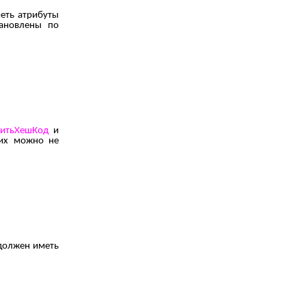
еть атрибуты
тановлены по
итьХешКод
и
 их можно не
должен иметь