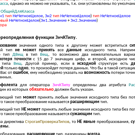
асса
, однако их можно не указывать, т.к. они установлены по умолчан
,
ОбщийДляКласса
н1
тип
НеЧетноеЦелое
,
Зн2
тип
НеЧетноеЦелое
)
тип
НеЧетноеЦелое
овый
НеЧетноеЦелое
(
Зн1
.
Значение
+
Зн2
.
Значение
)
ора
ереопределения функции ЗнчКТипу.
азовании
значения одного типа к другому может встретиться
си
ий тип
не может принять
все
данные
исходного типа. Наприм
те тип
ДВещ
в тип
Вещ
, то возможно два нежелательных вариа
потеря точности
с 15 до 7 значащих цифр, и второй, исходное ч
типа
Вещ
. Другой пример, если в
исходной
структуре есть
д
ей
только
одно
, то произойдет потеря данных. Что бы в такой ситуац
Вас от
ошибок
, ему необходимо указать на
возможность
потери точн
анных.
рфолента
для оператора
ЗнчКТипу
определены два атрибута
Ра
один из которых
обязательно
должен быть указан.
мающий тип
может
принять любые значения исходного типа без пот
то такое преобразование называется
расширяющим
тип.
мающий тип
НЕ может
принять любые значения исходного типа без по
то такое преобразование называется
сужающим
тип.
на директива
СтрогаяПроверкаТипов
, то
НЕ явные
преобразования,
с
щены
.
образования,
расширяющие
тип, разрешены
всегда
.