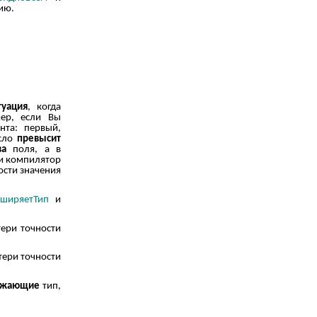
ию.
туация
, когда
ер, если Вы
нта: первый,
исло
превысит
ва
поля, а в
ии компилятор
ости значения
сширяетТип
и
ери точности
тери точности
ужающие
тип,