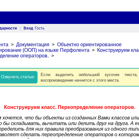
дарности
::
Вход
Гость
нта
>
Документация
>
Объектно ориентированное
ирование (ООП) на языке Перфолента
>
Конструируем кла
деление операторов.
>
Если выделить небольшой кусочек текста
 Озвучить статью
воспроизведение начнется с этого места.
Конструируем класс. Переопределение операторов.
 хочется, что бы объекты из созданных Вами классов ил
 бы складывать, вычитать или делить друг на друга. А е
пределить для них правила преобразования из одного типа
озволяет сделать переопределение операторов о которо