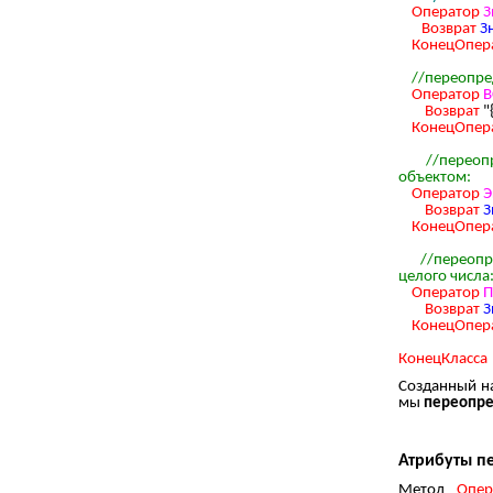
Оператор
З
Возврат
З
КонецОпер
//переопре
Оператор
В
Возврат
"
КонецОпер
//переоп
объектом:
Оператор
Э
Возврат
З
КонецОпер
//переопр
целого числа
Оператор
П
Возврат
З
КонецОпер
КонецКласса
Созданный 
мы
переопр
Атрибуты п
Метод
Опе