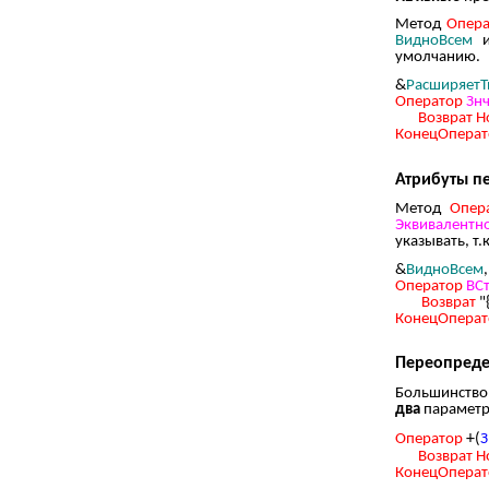
Метод
Опер
ВидноВсем
умолчанию.
&
РасширяетТ
Оператор
Зн
Возврат
Н
КонецОперат
Атрибуты п
Метод
Опер
Эквивалентн
указывать, т
&
ВидноВсем
Оператор
ВС
Возврат
"
КонецОперат
Переопреде
Большинство
два
параметра
+
Оператор
(
З
Возврат
Н
КонецОперат