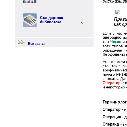
рассказыва
Терминология
Перфо - функциональный язык
программирования
Примеры по языку
Перфолента.Net
Стандартная
Прави
библиотека
Примеры по стандартной
как с
библиотеке
Если у нас е
Примеры по языку Перфо
Начало работы
операцию
и
тип
Число
и 
Все статьи
всех типов 
определен
Перфолента
Но что, если
это тоже ч
арифметичес
ничего
не зн
сложить. Для
Оператор
, с
и некоторых 
Терминолог
Оператор
– и
Операция
– д
Операнд
– з