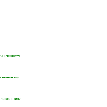
ла к четному:
к не четному:
 числа к типу