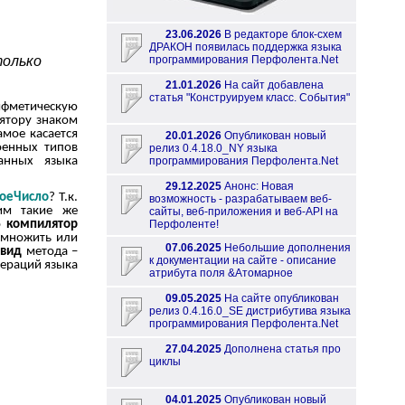
23.06.2026
В редакторе блок-схем
ДРАКОН появилась поддержка языка
только
программирования Перфолента.Net
21.01.2026
На сайт добавлена
статья "Конструируем класс. События"
ифметическую
ятору знаком
амое касается
20.01.2026
Опубликован новый
оенных типов
релиз 0.4.18.0_NY языка
анных языка
программирования Перфолента.Net
29.12.2025
Анонс: Новая
оеЧисло
? Т.к.
возможность - разрабатываем веб-
им такие же
сайты, веб-приложения и веб-API на
Перфоленте!
о
компилятор
умножить или
07.06.2025
Небольшие дополнения
вид
метода –
к документации на сайте - описание
пераций языка
атрибута поля &Атомарное
09.05.2025
На сайте опубликован
релиз 0.4.16.0_SE дистрибутива языка
программирования Перфолента.Net
27.04.2025
Дополнена статья про
циклы
04.01.2025
Опубликован новый