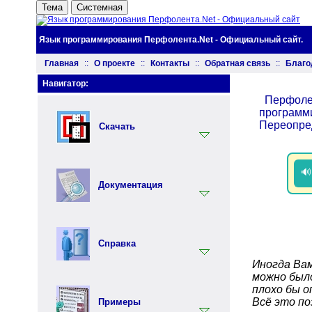
Тема
Системная
Язык программирования Перфолента.Net - Официальный сайт.
Главная
::
О проекте
::
Контакты
::
Обратная связь
::
Благо
Навигатор:
Перфоле
программ
Переопре
Скачать
Установщик
🔊
Документация
Документация
Инструментарий
Вводный раздел
Синтаксис языка Перфолента
Справка
Практика программирования на
Иногда Вам
языке Перфолента
можно было
Ключевые слова
Объектно ориентированное
плохо бы о
программирование (ООП) на
Встроенные функции
Всё это п
Примеры
языке Перфолента