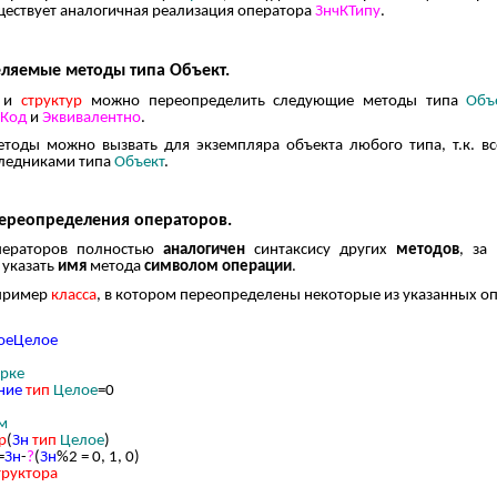
ществует аналогичная реализация оператора
ЗнчКТипу
.
ляемые методы типа Объект.
в
и
структур
можно переопределить следующие методы типа
Объ
шКод
и
Эквивалентно
.
етоды можно вызвать для экземпляра объекта любого типа, т.к. в
следниками типа
Объект
.
переопределения операторов.
ператоров полностью
аналогичен
синтаксису других
методов
, за
 указать
имя
метода
символом операции
.
пример
класса
, в котором переопределены некоторые из указанных о
оеЦелое
рке
ние
тип
Целое
=
0
м
р
(
Зн
тип
Целое
)
=
Зн
-
?
(
Зн
%
2
=
0
,
1
,
0
)
труктора