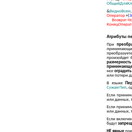
ОбщийДляКл
&
ВидноВсем
Оператор
+(
З
Возврат
Н
КонецОперат
Атрибуты п
При
преобр
принимающ
преобразуе
произойдет
размерность
принимающ
мог
оградить
или потери д
В языке
Пе
СужаетТип
, 
Если прини
или данных, 
Если прини
или данных, 
Если включе
будут
запре
НЕ явные
пре