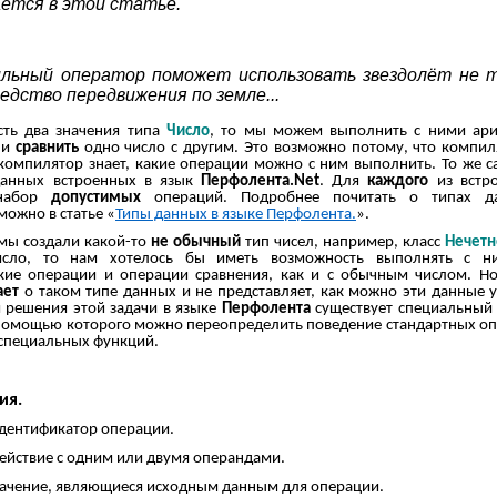
ется в этой статье.
льный оператор поможет использовать звездолёт не 
редство передвижения по земле...
сть два значения типа
Число
, то мы можем выполнить с ними ар
ли
сравнить
одно число с другим. Это возможно потому, что компил
компилятор знает, какие операции можно с ним выполнить. То же с
данных встроенных в язык
Перфолента.
Net
. Для
каждого
из встр
 набор
допустимых
операций. Подробнее почитать о типах д
можно в статье «
Типы данных в языке Перфолента.
».
 мы создали какой-то
не обычный
тип чисел, например, класс
Нечетн
исло, то нам хотелось бы иметь возможность выполнять с н
кие операции и операции сравнения, как и с обычным числом. Н
ает
о таком типе данных и не представляет, как можно эти данные 
 решения этой задачи в языке
Перфолента
существует специальный
 помощью которого можно переопределить поведение стандартных о
специальных функций.
ия.
дентификатор операции.
ействие с одним или двумя операндами.
начение, являющиеся исходным данным для операции.