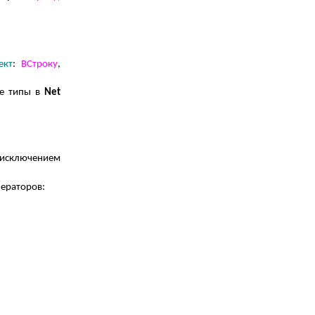
ект
:
ВСтроку
,
се типы в
Net
 исключением
ператоров: