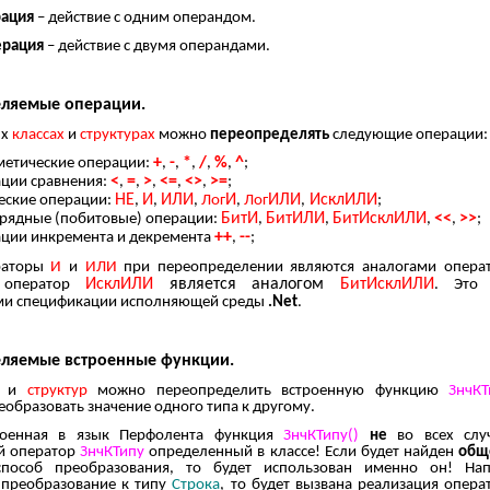
рация
– действие с одним операндом.
ерация
– действие с двумя операндами.
ляемые операции.
ых
классах
и
структурах
можно
переопределять
следующие операции:
+
-
*
/
%
^
етические операции:
,
,
,
,
,
;
<
=
>
<=
<>
>=
ции сравнения:
,
,
,
,
,
;
НЕ
И
ИЛИ
И
ИЛИ
ИсклИЛИ
еские операции:
,
,
,
Лог
,
Лог
,
;
БитИ
БитИЛИ
БитИсклИЛИ
<<
>>
рядные (побитовые) операции:
,
,
,
,
;
++
--
ции инкремента и декремента
,
;
аторы
И
и
ИЛИ
при переопределении являются аналогами опер
ИсклИЛИ
является аналогом
БитИсклИЛИ
 оператор
. Это 
ми спецификации исполняющей среды
.Net
.
ляемые встроенные функции.
в
и
структур
можно переопределить встроенную функцию
ЗнчКТ
еобразовать значение одного типа к другому.
оенная в язык Перфолента функция
ЗнчКТипу()
не
во всех случ
й оператор
ЗнчКТипу
определенный в классе! Если будет найден
общ
особ преобразования, то будет использован именно он! Нап
 преобразование к типу
Строка
, то будет вызвана реализация опер