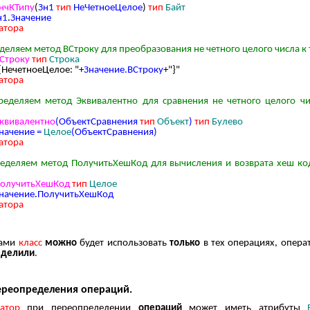
нчКТипу
(
Зн1
тип
НеЧетноеЦелое
)
тип
Байт
н1
.
Значение
атора
деляем метод ВСтроку для преобразования не четного целого числа к 
Строку
тип
Строка
{НечетноеЦелое: "+
Значение.ВСтроку
+"}"
атора
ределяем метод Эквивалентно для сравнения не четного целого чи
квивалентно
(ОбъектСравнения
тип
Объект
)
тип
Булево
начение =
Целое
(ОбъектСравнения)
атора
еделяем метод ПолучитьХешКод для вычисления и возврата хеш код
:
олучитьХешКод
тип
Целое
начение
.
ПолучитьХешКод
атора
нами
класс
можно
будет использовать
только
в тех операциях, опера
еделили
.
ереопределения операций.
ратор
при переопределении
операций
может иметь атрибуты