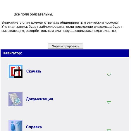
Все поля обязательны.
Внимание! Логин должен отвечать общепринятым этическим нормам!
Учетная запись будет заблокирована, если поведение владельца будет
вызывающим, оскорбительным или нарушающим законодательство.
Навигатор:
Скачать
Установщик
Документация
Документация
Инструментарий
Вводный раздел
Синтаксис языка Перфолента
Справка