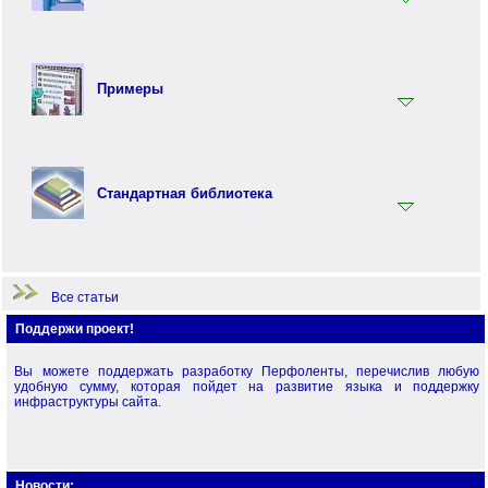
Практика программирования на языке Перфолента
Объектно ориентированное программирование (ООП) на
Ключевые слова
языке Перфолента
Встроенные функции
Перфо - функциональный язык программирования
Примеры
Терминология
Примеры по языку Перфолента.Net
Примеры по стандартной библиотеке
Стандартная библиотека
Примеры по языку Перфо
Начало работы
Все статьи
Поддержи проект!
Вы можете поддержать разработку Перфоленты, перечислив любую
удобную сумму, которая пойдет на развитие языка и поддержку
инфраструктуры сайта.
Новости: