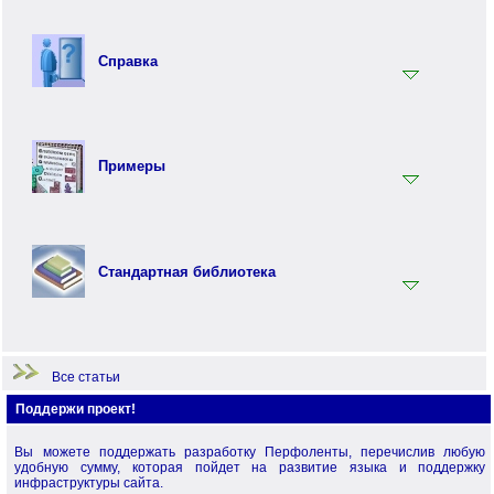
Вводный раздел
Синтаксис языка Перфолента
Справка
Практика программирования на языке Перфолента
Объектно ориентированное программирование (ООП) на
Ключевые слова
языке Перфолента
Встроенные функции
Перфо - функциональный язык программирования
Примеры
Терминология
Примеры по языку Перфолента.Net
Примеры по стандартной библиотеке
Стандартная библиотека
Примеры по языку Перфо
Начало работы
Все статьи
Поддержи проект!
Вы можете поддержать разработку Перфоленты, перечислив любую
удобную сумму, которая пойдет на развитие языка и поддержку
инфраструктуры сайта.