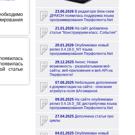
23.06.2026
В редакторе блок-схем
еобходимо
ДРАКОН появилась поддержка языка
ммирования
программирования Перфолента.Net
21.01.2026
На сайт добавлена
статья "Конструируем класс. События"
20.01.2026
Опубликован новый
релиз 0.4.18.0_NY языка
программирования Перфолента.Net
оявилась
29.12.2025
Анонс: Новая
оявилась
возможность - разрабатываем веб-
ой статье
сайты, веб-приложения и веб-API на
Перфоленте!
07.06.2025
Небольшие дополнения
к документации на сайте - описание
атрибута поля &Атомарное
09.05.2025
На сайте опубликован
релиз 0.4.16.0_SE дистрибутива языка
программирования Перфолента.Net
27.04.2025
Дополнена статья про
циклы
04.01.2025
Опубликован новый