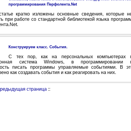
программирования Перфолента.Net
статье кратко изложены основные сведения, которые н
ть при работе со стандартной библиотекой языка програ
нта.Net.
Конструируем класс. События.
С тех пор, как на персональных компьютерах п
ионная система Windows, в программировании п
ость писать программы управляемые событиями. В эт
ено как создавать события и как реагировать на них.
редыдущая страница
::