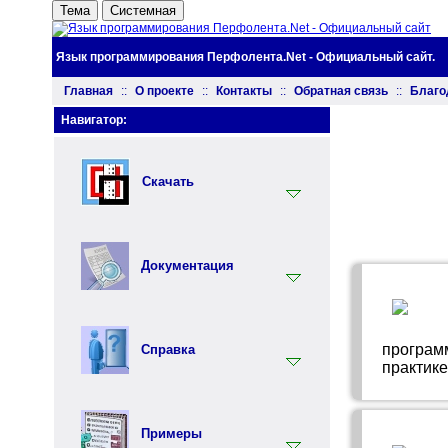
Тема
Системная
Язык программирования Перфолента.Net - Официальный сайт.
Главная
::
О проекте
::
Контакты
::
Обратная связь
::
Благо
Навигатор:
Скачать
Установщик
Документация
Документация
Инструментарий
Вводный раздел
Синтаксис языка Перфолента
программ
Справка
практике
Практика программирования на
языке Перфолента
Ключевые слова
Объектно ориентированное
программирование (ООП) на
Встроенные функции
Примеры
языке Перфолента