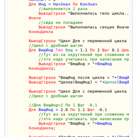
Для
 Инд = НачЗнач 
По
 КонЗнач 

//выполняется 2 раза
ВыводСтроки
"Выполнилось тело цикла..."
Иначе
//сюда не попадаем
ВыводСтроки
"Выполнилась секция Иначе!!!
КонецЦикла
ВыводСтроки
"Цикл Для с переменной цикла тип
//Цикл с дробным шагом
Для
 ВещИнд 
Тип
Вещ
 = 
1.1
По
2
Шаг
0.1
Цикл
//Тут из-за округлений при сложении може
//это надо учитывать при написании прогр
ВыводСтроки
"ВещИнд = "
+ВещИнд

КонецЦикла
;

ВыводСтроки
"ВещИнд после цикла = "
+(ВещИнд)

ВыводСтроки
"Целое(ВещИнд) = "
+
Целое
(ВещИнд)

ВыводСтроки
"Цикл Для с переменной цикла тип
//Цикл с дробным шагом
//Для ВещИнд=2 По 1 Шаг -0.1  
Для
 ВещИнд = 
2.0
По
1.1
Шаг
 -
0.1
//Тут из-за округлений при сложении може
//это надо учитывать при написании прогр
ВыводСтроки
"ВещИнд = "
+ВещИнд

КонецЦикла
;
