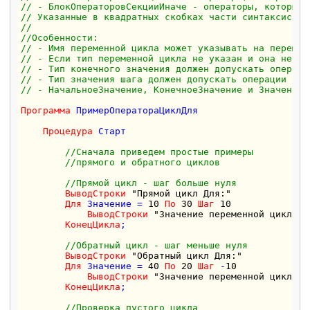
// - БлокОператоровСекцииИначе - операторы, которые 
// Указанные в квадратных скобках части синтаксиса н
//
//Особенности:
// - Имя переменной цикла может указывать на перемен
// - Если тип переменной цикла не указан и она не бы
// - Тип конечного значения должен допускать операци
// - Тип значения шага должен допускать операции сло
// - НачальноеЗначение, КонечноеЗначение и ЗначениеШ
Программа
 ПримерОператораЦиклДля

Процедура
 Старт

//Сначала приведем простые примеры 
//прямого и обратного циклов
//Прямой цикл - шаг больше нуля
ВыводСтроки
"Прямой цикл Для:"
Для
 Значение = 
10
По
30
Шаг
10
ВыводСтроки
"Значение переменной цикла =
КонецЦикла
;

//Обратный цикл - шаг меньше нуля
ВыводСтроки
"Обратный цикл Для:"
Для
 Значение = 
40
По
20
Шаг
 -
10
ВыводСтроки
"Значение переменной цикла= 
КонецЦикла
;

//Проверка пустого цикла