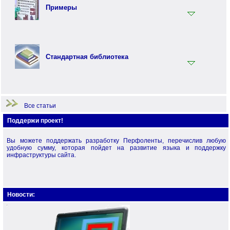
Встроенные функции
Перфо - функциональный язык программирования
Примеры
Терминология
Примеры по языку Перфолента.Net
Примеры по стандартной библиотеке
Стандартная библиотека
Примеры по языку Перфо
Начало работы
Все статьи
Поддержи проект!
Вы можете поддержать разработку Перфоленты, перечислив любую
удобную сумму, которая пойдет на развитие языка и поддержку
инфраструктуры сайта.
Новости: