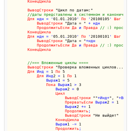
КонецЦикла
ВыводСтроки
"Цикл по датам:"
//даты представлены в системном и каноническ
Для
 ндн = '
01.01
.
2010
' 
По
 '
20100105
' 
Шаг
2
*
8
ВыводСтроки
"Дата = "
 + ндн

ПродолжитьЕсли
Да
 и 
Правда
// :) просто 
КонецЦикла
Для
 ндн = '
05.01
.
2010
' 
По
 '
20100101
' 
Шаг
 -
2
*
ВыводСтроки
"Дата = "
+ндн

ПродолжитьЕсли
Да
 и 
Правда
// :) просто 
КонецЦикла
//=== Вложенные циклы ====
ВыводСтроки
"Проверка вложенных циклов..."
Для
 Инд = 
1
По
5
Для
 Инд
2
 = 
1
По
1
                Выраж
1
 = 
5
Пока
 Выраж
1
 > 
3
                    Выраж
2
 = 
0
Цикл
ВыводСтроки
""
+Инд+
", "
+Выра
ПрерватьЕсли
 Выраж
2
 = 
1
                        Выраж
2
 += 
1
Продолжить
;

ВыводСтроки
"Не выйдет"
КонецЦикла
                    Выраж
1
 -= 
1
Продолжить
;
