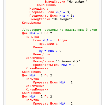
ВыводСтроки
"Не выйдет"
КонецЦикла
КонецЦикла
Прервать
Если
 Инд = 
3
;

Продолжить
Если
 Инд < 
3
;

ВыводСтроки
"Не выйдет"
КонецЦикла
//проверим переходы из защищенных блоков Поп
Для
 ИЦА = 
1
По
2
Попытка
Если
 ИЦА = 
1
Тогда
Продолжить
Иначе
                 фу = ИЦА / 
0
КонецЕсли
Исключение
ВыводСтроки
"Поймали ИЦУ"
ПродолжитьЕсли
 ИЦА = 
2
КонецПопытки
КонецЦикла
Для
 ИЦА = 
1
По
2
Попытка
Прервать
Если
 ИЦА = 
1
Исключение
КонецПопытки
КонецЦикла
Для
 ИЦА = 
1
По
2
Попытка
Прервать
Если
 ИЦА = 
2