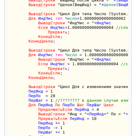
ВыводСтроки
"ВещИнд после цикла = "
+(ВещИнд)

ВыводСтроки
"Целое(ВещИнд) = "
+
Целое
(ВещИнд)

ВыводСтроки
"Цикл Для типа Число (System.Dec
Для
 ИндЧис 
тип
Число
=
1.00000000000000002
По
ВыводСтроки
"ИндЧис = "
+ИндЧис

Если
 ИндЧис=
1.00000000000000004
//слово 
Прервать
;

КонецЕсли
;    

КонецЦикла
;

ВыводСтроки
"Цикл Для типа Число (System.Dec
Для
 ИндЧис 
тип
Число
 = 
1.00000000000000006
П
ВыводСтроки
"ИндЧис = "
+ИндЧис

Если
 ИндЧис = 
1.00000000000000004
//слов
Прервать
;

КонецЕсли
;    

КонецЦикла
;

ВыводСтроки
"Цикл Для с изменением значений 
        ПерИнд = 
1
        ПерПо  = 
20
        ПерШаг = 
1
//???????? в данном случае измене
Для
 ПерИнд 
По
 ПерПо 
Шаг
 ПерШаг 
Цикл
ПродолжитьЕсли
 ПерИнд = 
4
ВыводСтроки
"Инд = "
+ПерИнд+
" По = "
+Пер
ПрерватьЕсли
 ПерИнд = 
10
            ПерИнд += 
1
            ПерПо -= 
1
            ПерШаг += 
1