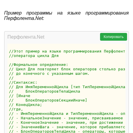
Пример программы на языке программирования
Перфолента.Net:
Перфолента.Net
Копировать
//Этот пример на языке программирования Перфолента.N
//оператора цикла Для
//Формальное определение:
// Цикл Для повторяет блок операторов столько раз, с
// до конечного с указанным шагом.
//
//Синтаксис:
// Для ИмяПеременнойЦикла [тип ТипПеременнойЦикла] =
//     БлокОператоровТелаЦикла
// [Иначе
//     БлокОператоровСекцииИначе]
// КонецЦикла;
//где,
// - ИмяПеременнойЦикла и ТипПеременнойЦикла - опред
// - НачальноеЗначение - значение, присваиваемое пер
// - КонечноеЗначение - значение, при достижении кот
// - ЗначениеШага - значение, которое прибавляется к
// - БлокОператоровТелаЦикла - операторы, которые бу