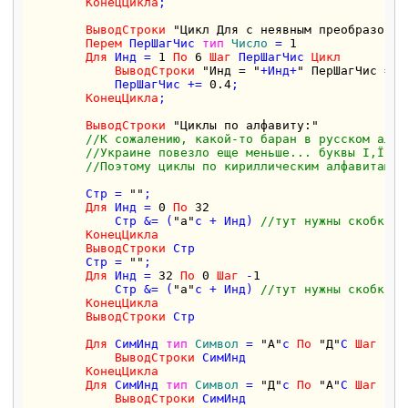
КонецЦикла
;

ВыводСтроки
"Цикл Для с неявным преобразован
Перем
 ПерШагЧис 
тип
Число
 = 
1
Для
 Инд = 
1
По
6
Шаг
 ПерШагЧис 
Цикл
ВыводСтроки
"Инд = "
+Инд+
" ПерШагЧис = "
            ПерШагЧис += 
0.4
;

КонецЦикла
;

ВыводСтроки
"Циклы по алфавиту:"
//К сожалению, какой-то баран в русском алфа
//Украине повезло еще меньше... буквы І,Ї,Є 
//Поэтому циклы по кириллическим алфавитам б
        Стр = 
""
;

Для
 Инд = 
0
По
32
            Стр &= (
"а"
с + Инд) 
//тут нужны скобки, 
КонецЦикла
ВыводСтроки
 Стр

        Стр = 
""
;

Для
 Инд = 
32
По
0
Шаг
 -
1
            Стр &= (
"а"
с + Инд) 
//тут нужны скобки, 
КонецЦикла
ВыводСтроки
 Стр

Для
 СимИнд 
тип
Символ
 = 
"А"
с 
По
"Д"
С 
Шаг
2
/
ВыводСтроки
 СимИнд

КонецЦикла
Для
 СимИнд 
тип
Символ
 = 
"Д"
с 
По
"А"
С 
Шаг
 -
2
ВыводСтроки
 СимИнд
