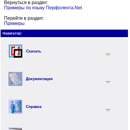
Вернуться в раздел:
Примеры по языку Перфолента.Net
Перейти в раздел:
Примеры
Навигатор:
Скачать
Установщик
Документация
Документация
Инструментарий
Вводный раздел
Синтаксис языка Перфолента
Справка
Практика программирования на языке Перфолента
Объектно ориентированное программирование (ООП) на
Ключевые слова
языке Перфолента