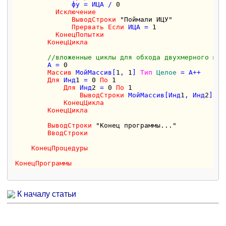
              фу = ИЦА / 
0
Исключение
ВыводСтроки
"Поймали ИЦУ"
Прервать
Если
 ИЦА = 
1
КонецПопытки
КонецЦикла
//вложенные циклы для обхода двухмерного мас
        А = 
0
Массив
 МойМассив[
1
, 
1
] 
Тип
Целое
 = А++    
//
Для
 Инд
1
 = 
0
По
1
Для
 Инд
2
 = 
0
По
1
ВыводСтроки
 МойМассив[Инд
1
, Инд
2
]

КонецЦикла
КонецЦикла
ВыводСтроки
"Конец программы..."
ВводСтроки
КонецПроцедуры
КонецПрограммы
К началу статьи