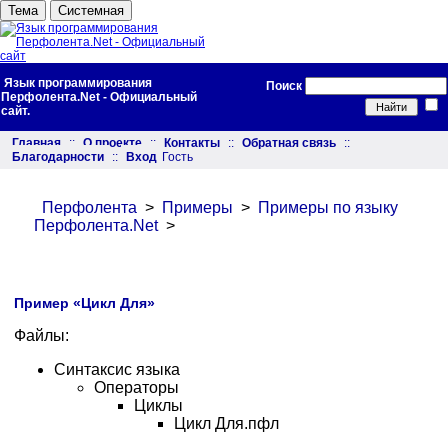
Тема
Системная
Язык программирования
Поиск
Перфолента.Net - Официальный
сайт.
Главная
::
О проекте
::
Контакты
::
Обратная связь
::
Благодарности
::
Вход
Гость
Перфолента
>
Примеры
>
Примеры по языку
Перфолента.Net
>
Пример «Цикл Для»
Файлы:
Синтаксис языка
Операторы
Циклы
Цикл Для.пфл