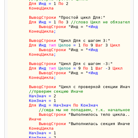
Для
 Инд = 
1
По
2
КонецЦикла
ВыводСтроки
"Простой цикл Для:"
Для
 Инд = 
1
По
3
//слово Цикл не обязательно
ВыводСтроки
"Инд = "
+Инд

КонецЦикла
;

ВыводСтроки
"Цикл Для с шагом 3:"
Для
 Инд 
тип
Целое
 = 
1
По
9
Шаг
3
Цикл
ВыводСтроки
"Инд = "
+Инд

КонецЦикла
;

ВыводСтроки
"Цикл Для с шагом -3:"
Для
 Инд 
тип
Целое
 = 
9
По
1
Шаг
 -
3
Цикл
ВыводСтроки
"Инд = "
+Инд

КонецЦикла
;

ВыводСтроки
"Цикл с проверкой секции Иначе:"
//прверим секцию Иначе
        НачЗнач = 
2
        КонЗнач = 
1
Для
 Инд = НачЗнач 
По
 КонЗнач 

//сюда мы не попадаем, т.к. начальное зн
ВыводСтроки
"Выполнилось тело цикла..."
Иначе
ВыводСтроки
"Выполнилась секция Иначе!!!
КонецЦикла
        НачЗнач = 
1
        КонЗнач = 
2