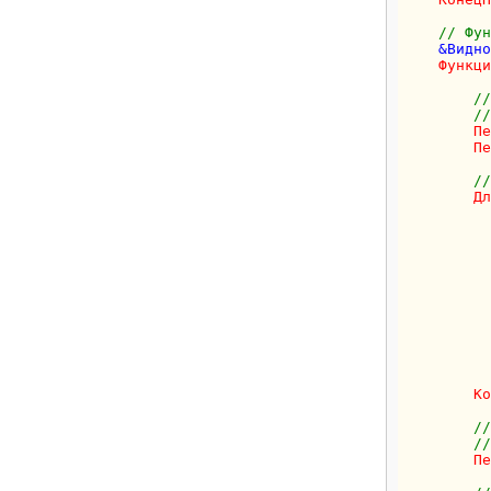
// Фун
    &Видно
Функци
//
//
Пе
Пе
//
Дл
          
          
          
          
Ко
//
//
Пе