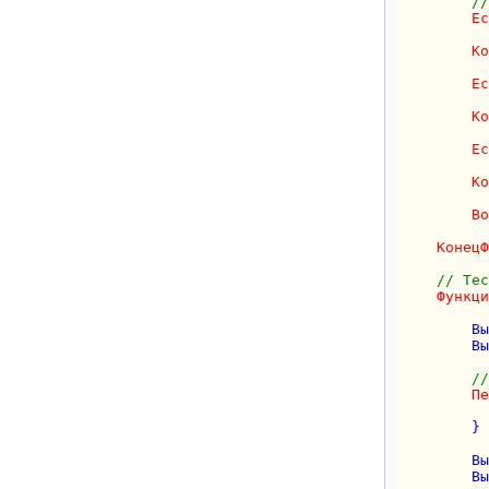
//
Ес
          
Ко
Ес
          
Ко
Ес
          
Ко
Во
КонецФ
// Тес
Функци
        Вы
        Вы
//
Пе
          
        }

        Вы
        Вы