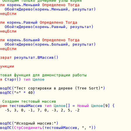
 Обходим только дочерние узлы корня
ли
 корень.Меньший 
Определено
Тогда
  ОбойтиДерево(корень.Меньший, результат)

нецЕсли
ли
 корень.Равный 
Определено
Тогда
  ОбойтиДерево(корень.Равный, результат)

нецЕсли
ли
 корень.Больший 
Определено
Тогда
  ОбойтиДерево(корень.Больший, результат)

нецЕсли
зврат
 результат.ВМассив()

ункции
товая функция для демонстрации работы
я
 Старт() 
тип
Целое
водПС(
"Тест сортировки в дереве (Tree Sort)"
)

водПС(
"="
 * 
40
)

 Создаем тестовый массив
рем
 тестовыйМассив 
тип
Целое
[] = 
Новый
Целое
[
9
] {

  -
5
, 
3
, 
0
, -
1
, 
7
, 
0
, -
3
, 
2
, 
5
, -
2
водПС(
"Исходный массив:"
)

водПС(
СтрСоединить
(тестовыйМассив, 
", "
))
