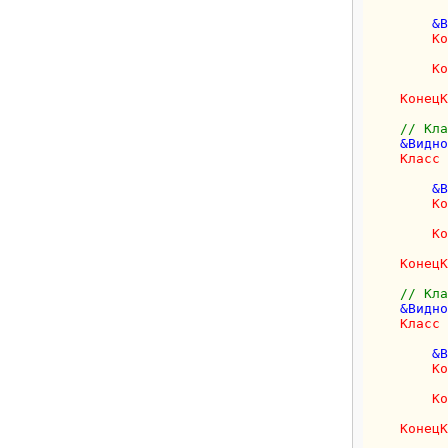
        &В
Ко
          
Ко
КонецК
// Кла
    &Видно
Класс
 
        &В
Ко
Ко
КонецК
// Кла
    &Видно
Класс
 
        &В
Ко
Ко
КонецК