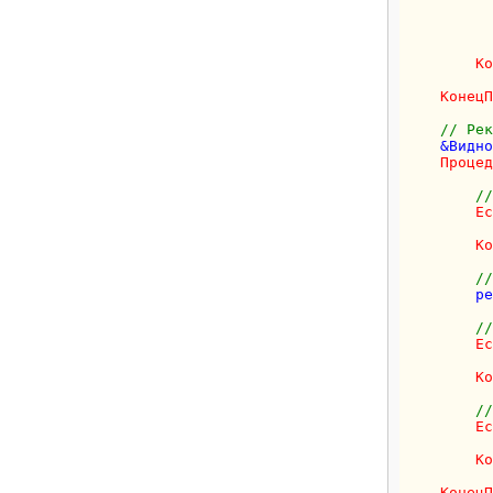
          
Ко
КонецП
// Рек
    &Видно
Процед
//
Ес
          
Ко
//
        ре
//
Ес
          
Ко
//
Ес
          
Ко
КонецП