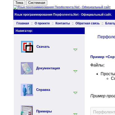
Тема
Системная
Язык программирования Перфолента.Net - Официальный сайт.
Главная
::
О проекте
::
Контакты
::
Обратная связь
::
Благо
Навигатор:
Перфоле
Скачать
Пример «Сор
Установщик
Файлы:
Документация
Документация
Просты
Инструментарий
С
Вводный раздел
Синтаксис языка Перфолента
Справка
Практика программирования на
Пример про
языке Перфолента
Ключевые слова
Объектно ориентированное
программирование (ООП) на
Встроенные функции
Примеры
Перфолент
языке Перфолента