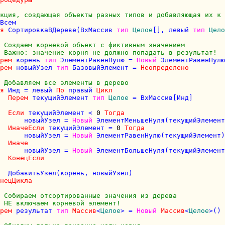
кция, создающая объекты разных типов и добавляющая их к 
Всем

я
 СортировкаВДереве(ВхМассив 
тип
Целое
[], левый 
тип
Цело
 Создаем корневой объект с фиктивным значением
 Важно: значение корня не должно попадать в результат!
рем
 корень 
тип
 ЭлементРавенНулю = 
Новый
 ЭлементРавенНулю
рем
 новыйУзел 
тип
 БазовыйЭлемент = 
Неопределено
 Добавляем все элементы в дерево
я
 Инд = левый 
По
 правый 
Цикл
Перем
 текущийЭлемент 
тип
Целое
 = ВхМассив[Инд]

Если
 текущийЭлемент < 
0
Тогда
      новыйУзел = 
Новый
 ЭлементМеньшеНуля(текущийЭлемент
ИначеЕсли
 текущийЭлемент = 
0
Тогда
      новыйУзел = 
Новый
 ЭлементРавенНулю(текущийЭлемент)

Иначе
      новыйУзел = 
Новый
 ЭлементБольшеНуля(текущийЭлемент
КонецЕсли
  ДобавитьУзел(корень, новыйУзел)

нецЦикла
 Собираем отсортированные значения из дерева
 НЕ включаем корневой элемент!
рем
 результат 
тип
Массив
<
Целое
> = 
Новый
Массив
<
Целое
>()
