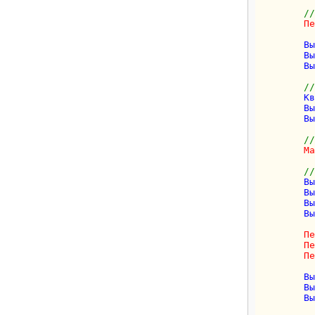
//
Пе
        Вы
        Вы
        Вы
//
        Кв
        Вы
        Вы
//
Ма
//
        Вы
        Вы
        Вы
        Вы
Пе
Пе
Пе
        Вы
        Вы
        Вы