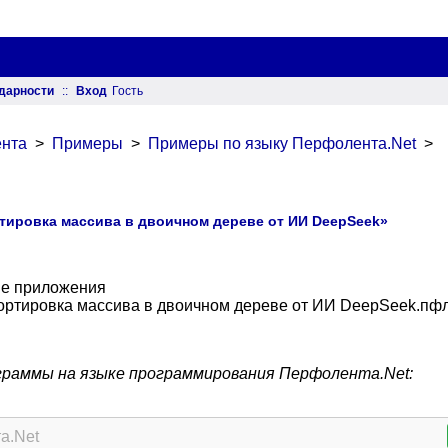
дарности
::
Вход
Гость
нта
>
Примеры
>
Примеры по языку Перфолента.Net
>
тировка массива в двоичном дереве от ИИ DeepSeek»
е приложения
ортировка массива в двоичном дереве от ИИ DeepSeek.пф
граммы на языке программирования Перфолента.Net:
а.Net