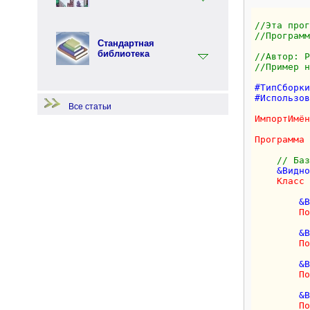
Терминология
Перфо - функциональный язык
//Эта прог
программирования
Примеры по языку
//Программ
Перфолента.Net
Стандартная
библиотека
Примеры по стандартной
//Автор: Р
библиотеке
//Пример н
Примеры по языку Перфо
Начало работы
#ТипСборки
#Использов
Все статьи
ИмпортИмён
Программа
 
// Баз
    &Видно
Класс
 
        &В
По
        &В
По
        &В
По
        &В
По