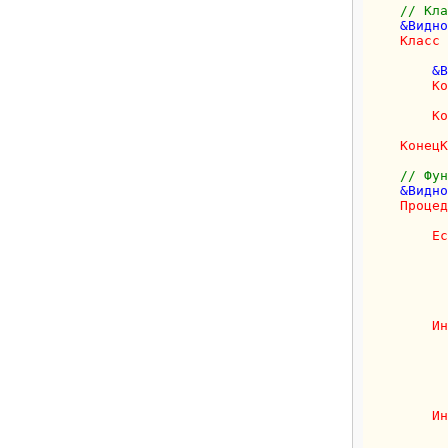
// Кла
    &Видно
Класс
 
        &В
Ко
Ко
КонецК
// Фун
    &Видно
Процед
Ес
          
          
Ин
          
          
Ин
          