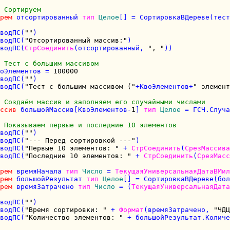
 Сортируем
рем
 отсортированный 
тип
Целое
[] = СортировкаВДереве(тест
водПС(
""
)

водПС(
"Отсортированный массив:"
)

водПС(
СтрСоединить
(отсортированный, 
", "
))

 Тест с большим массивом
оЭлементов = 
100000
водПС(
""
)

водПС(
"Тест с большим массивом ("
+КвоЭлементов+
" элемент
 Создаём массив и заполняем его случайными числами
ссив
 большойМассив[КвоЭлементов-
1
] 
тип
Целое
 = ГСЧ.Случа
 Показываем первые и последние 10 элементов
водПС(
""
)

водПС(
"--- Перед сортировкой ---"
)

водПС(
"Первые 10 элементов: "
 + 
СтрСоединить
(
СрезМассива
водПС(
"Последние 10 элементов: "
 + 
СтрСоединить
(
СрезМасс
рем
 времяНачала 
тип
Число
 = 
ТекущаяУниверсальнаяДатаВМил
рем
 большойРезультат 
тип
Целое
[] = СортировкаВДереве(бол
рем
 времяЗатрачено 
тип
Число
 = (
ТекущаяУниверсальнаяДата
водПС(
""
)

водПС(
"Время сортировки: "
 + 
Формат
(времяЗатрачено, 
"ЧДЦ
водПС(
"Количество элементов: "
 + большойРезультат.Количе