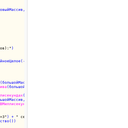
овыйМассив, 
0
, 
9
)

ов):"
)

йноеЦелое(-КвоЭлементов/
2
-
1
, КвоЭлементов/
2
+
1
)

(большойМассив, 
0
, 
9
, 
1
), 
", "
))

ива
(большойМассив, КвоЭлементов-
10
, КвоЭлементов-
1
, 
1
), 
лисекундах
()

ьшойМассив, 
0
, КвоЭлементов-
1
)

ВМиллисекундах
() - времяНачала) / 
1000
=3"
) + 
" секунд"
)

ство())
