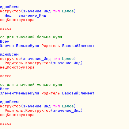
идноВсем

нструктор
(значение_Инд 
тип
Целое
)

  Инд = значение_Инд

нецКонструктора
ласса
сс для значений больше нуля
Всем

ЭлементБольшеНуля 
Родитель
 БазовыйЭлемент

идноВсем

нструктор
(значение_Инд 
тип
Целое
)

Родитель
.
Конструктор
(значение_Инд)

нецКонструктора
ласса
сс для значений меньше нуля
Всем

ЭлементМеньшеНуля 
Родитель
 БазовыйЭлемент

идноВсем

нструктор
(значение_Инд 
тип
Целое
)

Родитель
.
Конструктор
(значение_Инд)

нецКонструктора
ласса