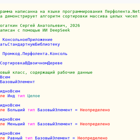
рамма написанна на языке программирования Перфолента.Net
а демонстрирует алгоритм сортировки массива целых чисел 
огаткин Сергей Анатольевич, 2026
аписан с помощью ИИ DeepSeek 
 КонсольноеПриложение

атьСтандартнуюБиблиотеку

 Промкод.Перфолента.Консоль

СортировкаВДвоичномДереве

овый класс, содержащий рабочие данные
Всем

БазовыйЭлемент

идноВсем

ле
 Инд 
тип
Целое
идноВсем

ле
 Больший 
тип
 БазовыйЭлемент = 
Неопределено
идноВсем

ле
 Меньший 
тип
 БазовыйЭлемент = 
Неопределено
идноВсем

ле
 Равный 
тип
 БазовыйЭлемент = 
Неопределено