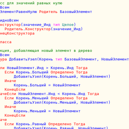
сс для значений равных нулю
Всем

ЭлементРавенНулю 
Родитель
 БазовыйЭлемент

идноВсем

нструктор
(значение_Инд 
тип
Целое
)

Родитель
.
Конструктор
(значение_Инд)

нецКонструктора
ласса
кция, добавляющая новый элемент в дерево
Всем

ура
 ДобавитьУзел(Корень 
тип
 БазовыйЭлемент, НовыйЭлемент
ли
 НовыйЭлемент.Инд > Корень.Инд 
Тогда
Если
 Корень.Больший 
Определено
Тогда
      ДобавитьУзел(Корень.Больший, НовыйЭлемент)

Иначе
      Корень.Больший = НовыйЭлемент

КонецЕсли
ачеЕсли
 НовыйЭлемент.Инд < Корень.Инд 
Тогда
Если
 Корень.Меньший 
Определено
Тогда
      ДобавитьУзел(Корень.Меньший, НовыйЭлемент)

Иначе
      Корень.Меньший = НовыйЭлемент

КонецЕсли
аче
Если
 Корень.Равный 
Определено
Тогда
      ДобавитьУзел(Корень.Равный, НовыйЭлемент)
