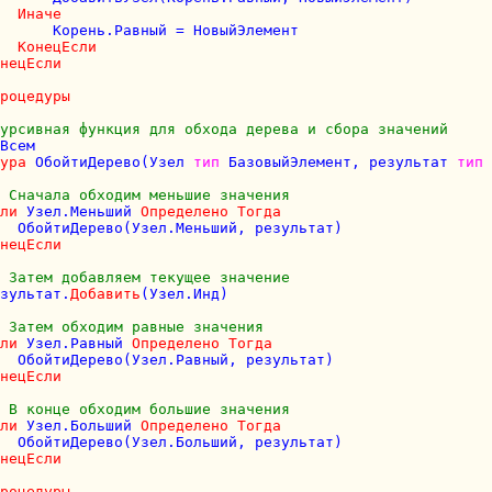
Иначе
      Корень.Равный = НовыйЭлемент

КонецЕсли
нецЕсли
роцедуры
урсивная функция для обхода дерева и сбора значений
Всем

ура
 ОбойтиДерево(Узел 
тип
 БазовыйЭлемент, результат 
тип
 Сначала обходим меньшие значения
ли
 Узел.Меньший 
Определено
Тогда
  ОбойтиДерево(Узел.Меньший, результат)

нецЕсли
 Затем добавляем текущее значение
зультат.
Добавить
(Узел.Инд)

 Затем обходим равные значения
ли
 Узел.Равный 
Определено
Тогда
  ОбойтиДерево(Узел.Равный, результат)

нецЕсли
 В конце обходим большие значения
ли
 Узел.Больший 
Определено
Тогда
  ОбойтиДерево(Узел.Больший, результат)

нецЕсли
роцедуры