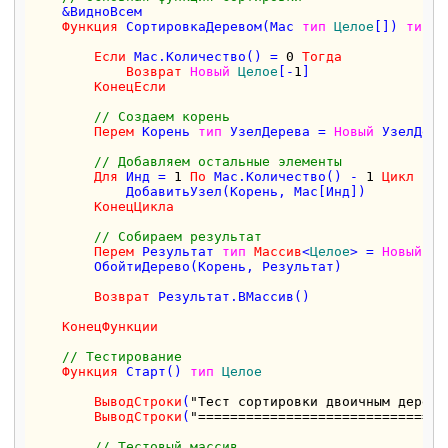
    &ВидноВсем

Функция
 СортировкаДеревом(Мас 
тип
Целое
[]) 
тип
Ц
Если
 Мас.Количество() = 
0
Тогда
Возврат
Новый
Целое
[-
1
]

КонецЕсли
// Создаем корень
Перем
 Корень 
тип
 УзелДерева = 
Новый
 УзелДере
// Добавляем остальные элементы
Для
 Инд = 
1
По
 Мас.Количество() - 
1
Цикл
            ДобавитьУзел(Корень, Мас[Инд])

КонецЦикла
// Собираем результат
Перем
 Результат 
тип
Массив
<
Целое
> = 
Новый
Ма
        ОбойтиДерево(Корень, Результат)

Возврат
 Результат.ВМассив()

КонецФункции
// Тестирование
Функция
 Старт() 
тип
Целое
ВыводСтроки
(
"Тест сортировки двоичным дерево
ВыводСтроки
(
"===============================
// Тестовый массив