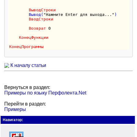
ВыводСтроки
        Вывод(
"Нажмите Enter для выхода..."
)

ВводСтроки
Возврат
0
КонецФункции
КонецПрограммы
К началу статьи
Вернуться в раздел:
Примеры по языку Перфолента.Net
Перейти в раздел:
Примеры
Навигатор: