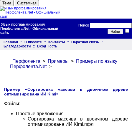
Тема
Системная
Язык программирования
Поиск
Перфолента.Net - Официальный
сайт.
Главная
::
О проекте
::
Контакты
::
Обратная связь
::
Благодарности
::
Вход
Гость
Перфолента
>
Примеры
>
Примеры по языку
Перфолента.Net
>
Пример «Сортировка массива в двоичном дереве
оптимизирована ИИ Kimi»
Файлы:
Простые приложения
Сортировка массива в двоичном дереве
оптимизирована ИИ Kimi.пфл