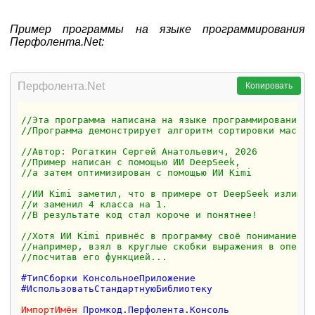
Пример программы на языке программирования
Перфолента.Net:
Перфолента.Net
Копировать
//Эта программа написана на языке программирования П
//Программа демонстрирует алгоритм сортировки массив
//Автор: Рогаткин Сергей Анатольевич, 2026
//Пример написан с помощью ИИ DeepSeek, 
//а затем оптимизирован с помощью ИИ Kimi 
//ИИ Kimi заметил, что в примере от DeepSeek излишня
//и заменил 4 класса на 1.
//В результате код стал короче и понятнее!
//Хотя ИИ Kimi привнёс в программу своё понимание си
//например, взял в круглые скобки выражения в операт
//посчитав его функцией...
#ТипСборки КонсольноеПриложение

#ИспользоватьСтандартнуюБиблиотеку

ИмпортИмён
 Промкод.Перфолента.Консоль
