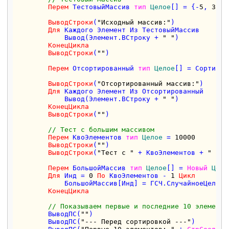
Перем
 ТестовыйМассив 
тип
Целое
[] = {-
5
, 
3
, 
0
ВыводСтроки
(
"Исходный массив:"
)

Для
 Каждого Элемент Из ТестовыйМассив

            Вывод(Элемент.ВСтроку + 
" "
)

КонецЦикла
ВыводСтроки
(
""
)

Перем
 Отсортированный 
тип
Целое
[] = Сортиров
ВыводСтроки
(
"Отсортированный массив:"
)

Для
 Каждого Элемент Из Отсортированный

            Вывод(Элемент.ВСтроку + 
" "
)

КонецЦикла
ВыводСтроки
(
""
)

// Тест с большим массивом
Перем
 КвоЭлементов 
тип
Целое
 = 
10000
ВыводСтроки
(
""
)

ВыводСтроки
(
"Тест с "
 + КвоЭлементов + 
" эле
Перем
 БольшойМассив 
тип
Целое
[] = 
Новый
Цело
Для
 Инд = 
0
По
 КвоЭлементов - 
1
Цикл
            БольшойМассив[Инд] = ГСЧ.СлучайноеЦелое(
КонецЦикла
// Показываем первые и последние 10 элементо
        ВыводПС(
""
)

        ВыводПС(
"--- Перед сортировкой ---"
)
