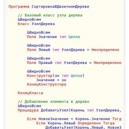
Программа
 СортировкаВДвоичномДереве

// Базовый класс узла дерева
    &ВидноВсем

Класс
 УзелДерева

        &ВидноВсем

Поле
 Значение 
тип
Целое
        &ВидноВсем

Поле
 Левый 
тип
 УзелДерева = 
Неопределено
        &ВидноВсем

Поле
 Правый 
тип
 УзелДерева = 
Неопределено
        &ВидноВсем

Конструктор
(зн 
тип
Целое
)

            Значение = зн

КонецКонструктора
КонецКласса
// Добавление элемента в дерево
    &ВидноВсем

Процедура
 ДобавитьУзел(Корень 
тип
 УзелДерева, Но
Если
 НовоеЗначение < Корень.Значение 
Тогда
Если
 Корень.Левый 
Определено
Тогда
                ДобавитьУзел(Корень.Левый, НовоеЗначе