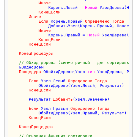
Иначе
                Корень.Левый = 
Новый
 УзелДерева(Ново
КонецЕсли
Иначе
Если
 Корень.Правый 
Определено
Тогда
                ДобавитьУзел(Корень.Правый, НовоеЗнач
Иначе
                Корень.Правый = 
Новый
 УзелДерева(Нов
КонецЕсли
КонецЕсли
КонецПроцедуры
// Обход дерева (симметричный - для сортировки)
    &ВидноВсем

Процедура
 ОбойтиДерево(Узел 
тип
 УзелДерева, Резу
Если
 Узел.Левый 
Определено
Тогда
            ОбойтиДерево(Узел.Левый, Результат)

КонецЕсли
        Результат.
Добавить
(Узел.Значение)

Если
 Узел.Правый 
Определено
Тогда
            ОбойтиДерево(Узел.Правый, Результат)

КонецЕсли
КонецПроцедуры
// Основная функция сортировки