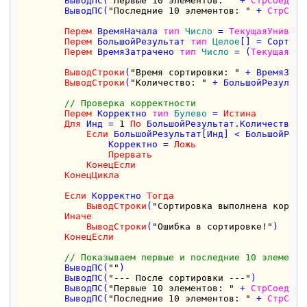
        ВыводПС(
"Первые 10 элементов: "
 + 
СтрСоедини
        ВыводПС(
"Последние 10 элементов: "
 + 
СтрСоед
Перем
 ВремяНачала 
тип
Число
 = 
ТекущаяУниверс
Перем
 БольшойРезультат 
тип
Целое
[] = Сортиро
Перем
 ВремяЗатрачено 
тип
Число
 = (
ТекущаяУни
ВыводСтроки
(
"Время сортировки: "
 + ВремяЗатр
ВыводСтроки
(
"Количество: "
 + БольшойРезульта
// Проверка корректности
Перем
 Корректно 
тип
Булево
 = 
Истина
Для
 Инд = 
1
По
 БольшойРезультат.Количество()
Если
 БольшойРезультат[Инд] < БольшойРезу
                Корректно = 
Ложь
Прервать
КонецЕсли
КонецЦикла
Если
 Корректно 
Тогда
ВыводСтроки
(
"Сортировка выполнена коррек
Иначе
ВыводСтроки
(
"Ошибка в сортировке!"
)

КонецЕсли
// Показываем первые и последние 10 элементо
        ВыводПС(
""
)

        ВыводПС(
"--- После сортировки ---"
)

        ВыводПС(
"Первые 10 элементов: "
 + 
СтрСоедини
        ВыводПС(
"Последние 10 элементов: "
 + 
СтрСоед