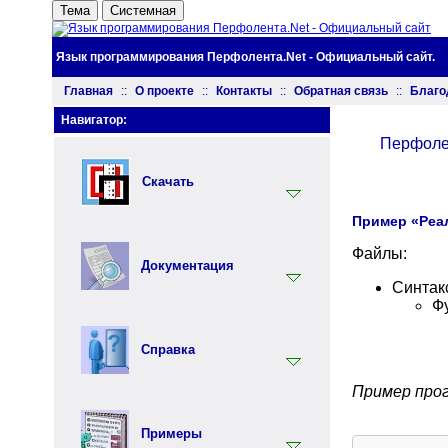
Тема
Системная
Язык программирования Перфолента.Net - Официальный сайт.
Главная
::
О проекте
::
Контакты
::
Обратная связь
::
Благо
Навигатор:
Перфоле
Скачать
Пример «Реа
Установщик
Файлы:
Документация
Документация
Синтак
Инструментарий
Ф
Вводный раздел
Синтаксис языка Перфолента
Справка
Практика программирования на
языке Перфолента
Пример про
Ключевые слова
Объектно ориентированное
программирование (ООП) на
Встроенные функции
Примеры
языке Перфолента