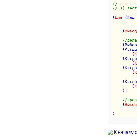
//--------
// 3) тест
(
Для
 (Инд 
    (
Вывод
//дела
    (Выбор
    (Когда
        (
К
    (Когда
        (
К
    (Когда
        (
К
    (Когда
        (
К
    ))

//пров
    (
Вывод
К началу 