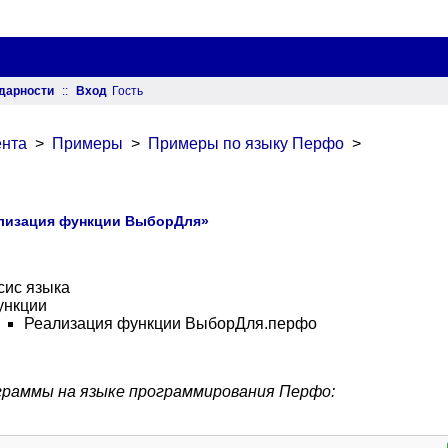
дарности
::
Вход
Гость
нта
>
Примеры
>
Примеры по языку Перфо
>
лизация функции ВыборДля»
сис языка
ункции
Реализация функции ВыборДля.перфо
граммы на языке программирования Перфо: