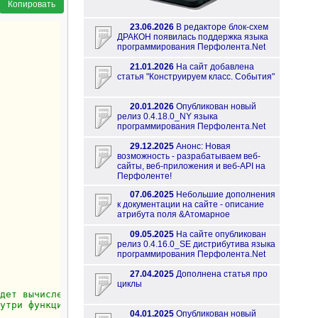
Копировать
23.06.2026
В редакторе блок-схем
ДРАКОН появилась поддержка языка
программирования Перфолента.Net
21.01.2026
На сайт добавлена
статья "Конструируем класс. События"
20.01.2026
Опубликован новый
релиз 0.4.18.0_NY языка
программирования Перфолента.Net
29.12.2025
Анонс: Новая
возможность - разрабатываем веб-
сайты, веб-приложения и веб-API на
Перфоленте!
07.06.2025
Небольшие дополнения
к документации на сайте - описание
атрибута поля &Атомарное
09.05.2025
На сайте опубликован
релиз 0.4.16.0_SE дистрибутива языка
программирования Перфолента.Net
27.04.2025
Дополнена статья про
циклы
дет вычислена внутри функции ВыборДля
утри функции ВыборДля, а прочитаем мы её значение снаруж
04.01.2025
Опубликован новый