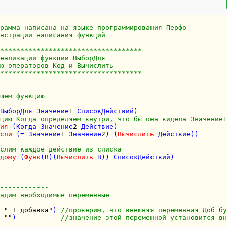
рамма написана на языке программирования Перфо
нстрации написания функций 
***********************************
еализации функции ВыборДля
ю операторов Код и Вычислить
***********************************
-------------
шем функцию  
ВыборДля Значение
1
 СписокДействий) 

цию Когда определяем внутри, что бы она видела Значение1
ия
 (Когда Значение
2
 Действие)

сли
 (= Значение
1
 Значение
2
) (
Вычислить
 Действие))

                          

слим каждое действие из списка
дому
 (
Функ
(В)(
Вычислить
 В)) СписокДействий) 

------------
адим необходимые переменные
 
" + добавка"
) 
//проверим, что внешняя переменная Доб бу
 
""
)           
//значение этой переменной установится вн