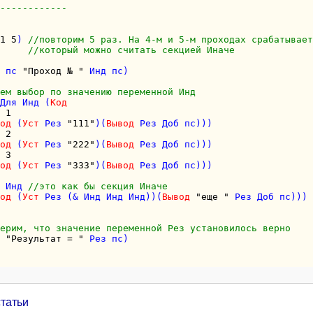
------------
1
5
) 
//повторим 5 раз. На 4-м и 5-м проходах срабатывае
//который можно считать секцией Иначе
 пс 
"Проход № "
 Инд пс)    

ем выбор по значению переменной Инд
Для Инд (
Код
 
1
од
 (
Уст
 Рез 
"111"
)(
Вывод
 Рез Доб пс)))

 
2
од
 (
Уст
 Рез 
"222"
)(
Вывод
 Рез Доб пс)))

 
3
од
 (
Уст
 Рез 
"333"
)(
Вывод
 Рез Доб пс)))

 Инд 
//это как бы секция Иначе 
од
 (
Уст
 Рез (& Инд Инд Инд))(
Вывод
"еще "
 Рез Доб пс)))

ерим, что значение переменной Рез установилось верно
"Результат = "
 Рез пс)

статьи