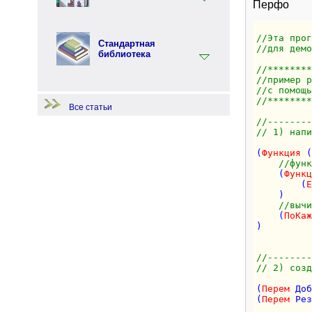
Перфо
Терминология
Перфо - функциональный язык
программирования
Примеры по языку
Перфолента.Net
//Эта прог
Стандартная
//для демо
библиотека
Примеры по стандартной
библиотеке
//********
//пример р
Примеры по языку Перфо
Начало работы
//с помощь
//********
Все статьи
//--------
// 1) напи
(
Функция
 (
//функ
    (
Функц
        (
Е
    )     
//вычи
    (
ПоКаж
) 

//--------
// 2) созд
(
Перем
 Доб
(
Перем
 Рез