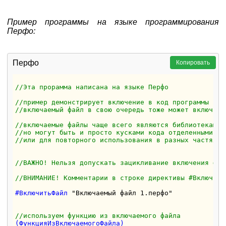
Пример программы на языке программирования
Перфо:
Перфо
Копировать
//Эта прорамма написана на языке Перфо
//пример демонстрирует включение в код программы сод
//включаемый файл в свою очередь тоже может включать
//включаемые файлы чаще всего являются библиотеками 
//но могут быть и просто кусками кода отделенными дл
//или для повторного использования в разных частях п
//ВАЖНО! Нельзя допускать зацикливание включения фай
//ВНИМАНИЕ! Комментарии в строке директивы #Включить
#ВключитьФайл 
"Включаемый файл 1.перфо"
//используем функцию из включаемого файла