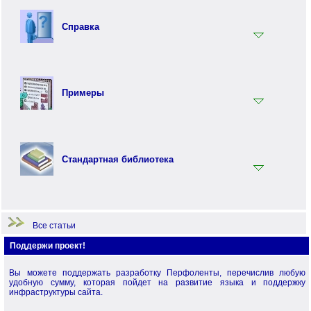
Вводный раздел
Синтаксис языка Перфолента
Справка
Практика программирования на языке Перфолента
Объектно ориентированное программирование (ООП) на
Ключевые слова
языке Перфолента
Встроенные функции
Перфо - функциональный язык программирования
Примеры
Терминология
Примеры по языку Перфолента.Net
Примеры по стандартной библиотеке
Стандартная библиотека
Примеры по языку Перфо
Начало работы
Все статьи
Поддержи проект!
Вы можете поддержать разработку Перфоленты, перечислив любую
удобную сумму, которая пойдет на развитие языка и поддержку
инфраструктуры сайта.