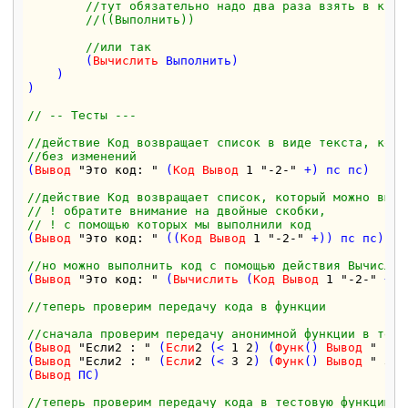
//тут обязательно надо два раза взять в круг
//((Выполнить))  
//или так
        (
Вычислить
 Выполнить)  

    ) 

)

// -- Тесты ---
//действие Код возвращает список в виде текста, кото
//без изменений
(
Вывод
"Это код: "
 (
Код
Вывод
1
"-2-"
 +) пс пс)

//действие Код возвращает список, который можно выпо
// ! обратите внимание на двойные скобки,
// ! с помощью которых мы выполнили код
(
Вывод
"Это код: "
 ((
Код
Вывод
1
"-2-"
 +)) пс пс)

//но можно выполнить код с помощью действия Вычислит
(
Вывод
"Это код: "
 (
Вычислить
 (
Код
Вывод
1
"-2-"
 +))
//теперь проверим передачу кода в функции
//сначала проверим передачу анонимной функции в тест
(
Вывод
"Если2 : "
 (
Если
2
 (< 
1
2
) (
Функ
() 
Вывод
" 1 <
(
Вывод
"Если2 : "
 (
Если
2
 (< 
3
2
) (
Функ
() 
Вывод
" 3 <
(
Вывод
 ПС)  

//теперь проверим передачу кода в тестовую функцию