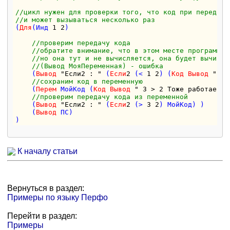
//цикл нужен для проверки того, что код при передаче
//и может вызываться несколько раз
(
Для
(Инд 
1
2
)

//проверим передачу кода
//обратите внимание, что в этом месте программы 
//но она тут и не вычисляется, она будет вычисля
//(Вывод МояПеременная) - ошибка
    (
Вывод
"Если2 : "
 (
Если
2
 (< 
1
2
) (
Код
Вывод
" 1 
//сохраним код в переменную
    (
Перем
 МойКод (
Код
Вывод
" 3 > 2 Тоже работает!"
//проверим передачу кода из переменной
    (
Вывод
"Если2 : "
 (
Если
2
 (> 
3
2
) МойКод) )

    (
Вывод
 ПС)

К началу статьи
Вернуться в раздел:
Примеры по языку Перфо
Перейти в раздел:
Примеры