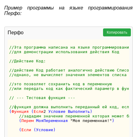
Пример программы на языке программирования
Перфо:
Перфо
Копировать
//Эта программа написана на языке программирования П
//для демонстрации использования действия Код
//Действие Код:
//действие Код работает аналогично действию Список 
//однако, не вычисляет значения элементов списка
//это позволяет сохранить код в переменную 
//или передать код как фактический параметр в функци
// --- Тестовая функция ---
//функция должна выполнить переданный ей код, если у
(
Функция
 (
Если
2
 Условие Выполнить)

//зададим значение переменной которая может быть
    (
Перем
 МояПеременная 
"Моя переменная!"
) 

    (
Если
 (Условие) 
