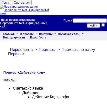
Тема
Системная
Язык программирования
Поиск
Перфолента.Net - Официальный
сайт.
Главная
::
О проекте
::
Контакты
::
Обратная связь
::
Благодарности
::
Вход
Гость
Перфолента
>
Примеры
>
Примеры по языку
Перфо
>
Пример «Действие Код»
Файлы:
Синтаксис языка
Действия
Действие Код.перфо