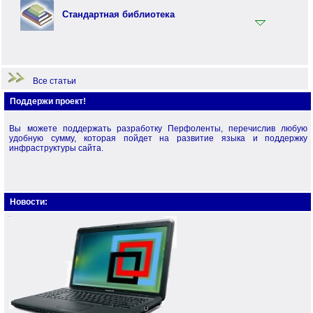
Примеры по стандартной библиотеке
Стандартная библиотека
Примеры по языку Перфо
Начало работы
Все статьи
Поддержи проект!
Вы можете поддержать разработку Перфоленты, перечислив любую
удобную сумму, которая пойдет на развитие языка и поддержку
инфраструктуры сайта.
Новости: