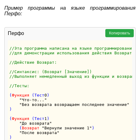
Пример программы на языке программирования
Перфо:
Перфо
Копировать
//Эта программа написана на языке программирования П
//для демонстрации использования действия Возврат
//Действие Возврат:
//Синтаксис: (Возврат [Значение])
//Выполняет немедленный выход из функции и возвращае
//Тесты:
(
Функция
 (Тест
0
) 

"Что-то..."
"Без возврата возвращаем последнее значение"
)

(
Функция
 (Тест
1
) 

"До возврата"
    (
Возврат
"Вернули значение 1"
)

"После возврата"
)
