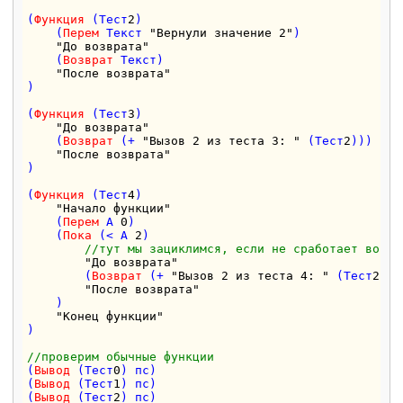
(
Функция
 (Тест
2
) 

    (
Перем
 Текст 
"Вернули значение 2"
)

"До возврата"
    (
Возврат
 Текст)

"После возврата"
)

(
Функция
 (Тест
3
) 

"До возврата"
    (
Возврат
 (+ 
"Вызов 2 из теста 3: "
 (Тест
2
)))

"После возврата"
)

(
Функция
 (Тест
4
) 

"Начало функции"
    (
Перем
 А 
0
)

    (
Пока
 (< А 
2
)

//тут мы зациклимся, если не сработает возвр
"До возврата"
        (
Возврат
 (+ 
"Вызов 2 из теста 4: "
 (Тест
2
) 
"
"После возврата"
    ) 

"Конец функции"
)

//проверим обычные функции
(
Вывод
 (Тест
0
) пс)

(
Вывод
 (Тест
1
) пс)

(
Вывод
 (Тест
2
) пс)
