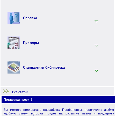
Вводный раздел
Синтаксис языка Перфолента
Справка
Практика программирования на языке Перфолента
Объектно ориентированное программирование (ООП) на
Ключевые слова
языке Перфолента
Встроенные функции
Перфо - функциональный язык программирования
Примеры
Терминология
Примеры по языку Перфолента.Net
Примеры по стандартной библиотеке
Стандартная библиотека
Примеры по языку Перфо
Начало работы
Все статьи
Поддержи проект!
Вы можете поддержать разработку Перфоленты, перечислив любую
удобную сумму, которая пойдет на развитие языка и поддержку