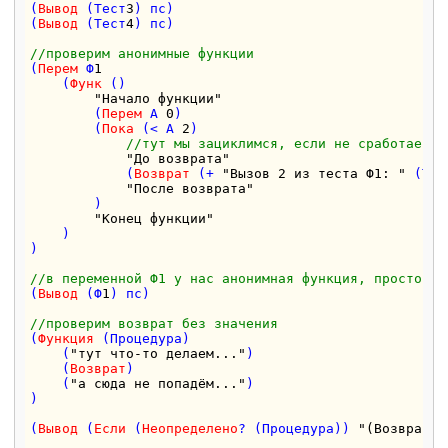
(
Вывод
 (Тест
3
) пс)

(
Вывод
 (Тест
4
) пс)

//проверим анонимные функции
(
Перем
 Ф
1
    (
Функ
 () 

"Начало функции"
        (
Перем
 А 
0
)

        (
Пока
 (< А 
2
)

//тут мы зациклимся, если не сработает в
"До возврата"
            (
Возврат
 (+ 
"Вызов 2 из теста Ф1: "
 (Тес
"После возврата"
        ) 

"Конец функции"
    )

)

//в переменной Ф1 у нас анонимная функция, просто вы
(
Вывод
 (Ф
1
) пс)

//проверим возврат без значения
(
Функция
 (Процедура) 

    (
"тут что-то делаем..."
)

    (
Возврат
)

    (
"а сюда не попадём..."
)

)

(
Вывод
 (
Если
 (
Неопределено
? (Процедура)) 
"(Возврат) 