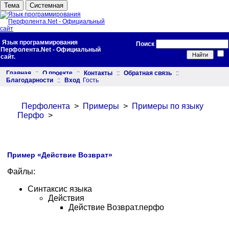
Тема
Системная
Язык программирования
Поиск
Перфолента.Net - Официальный
сайт.
Главная
::
О проекте
::
Контакты
::
Обратная связь
::
Благодарности
::
Вход
Гость
Перфолента
>
Примеры
>
Примеры по языку
Перфо
>
Пример «Действие Возврат»
Файлы:
Синтаксис языка
Действия
Действие Возврат.перфо