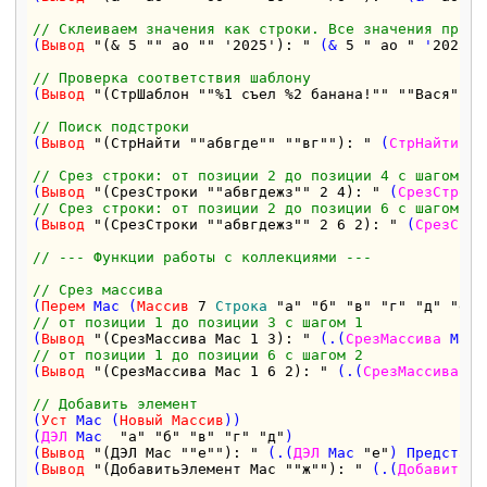
// Склеиваем значения как строки. Все значения приво
(
Вывод
"(& 5 "" ао "" '2025'): "
 (& 
5
" ао "
 '
2025
')
// Проверка соответствия шаблону
(
Вывод
"(СтрШаблон ""%1 съел %2 банана!"" ""Вася"" 2
// Поиск подстроки
(
Вывод
"(СтрНайти ""абвгде"" ""вг""): "
 (
СтрНайти
"а
// Срез строки: от позиции 2 до позиции 4 с шагом 1
(
Вывод
"(СрезСтроки ""абвгдежз"" 2 4): "
 (
СрезСтроки
// Срез строки: от позиции 2 до позиции 6 с шагом 2
(
Вывод
"(СрезСтроки ""абвгдежз"" 2 6 2): "
 (
СрезСтро
// --- Функции работы с коллекциями ---
// Срез массива
(
Перем
 Мас (
Массив
7
Строка
"а"
"б"
"в"
"г"
"д"
"е"
// от позиции 1 до позиции 3 с шагом 1
(
Вывод
"(СрезМассива Мас 1 3): "
 (.(
СрезМассива
 Мас 
// от позиции 1 до позиции 6 с шагом 2
(
Вывод
"(СрезМассива Мас 1 6 2): "
 (.(
СрезМассива
 Ма
// Добавить элемент
(
Уст
 Мас (
Новый
Массив
))

(
ДЭЛ
 Мас  
"а"
"б"
"в"
"г"
"д"
)

(
Вывод
"(ДЭЛ Мас ""е""): "
 (.(
ДЭЛ
 Мас 
"е"
) Представл
(
Вывод
"(ДобавитьЭлемент Мас ""ж""): "
 (.(
ДобавитьЭл