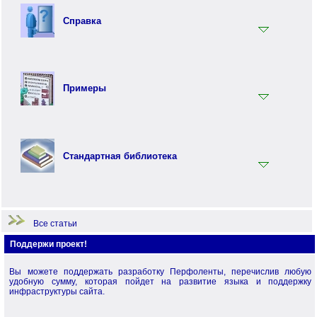
Синтаксис языка Перфолента
Справка
Практика программирования на языке Перфолента
Объектно ориентированное программирование (ООП) на
Ключевые слова
языке Перфолента
Встроенные функции
Перфо - функциональный язык программирования
Примеры
Терминология
Примеры по языку Перфолента.Net
Примеры по стандартной библиотеке
Стандартная библиотека
Примеры по языку Перфо
Начало работы
Все статьи
Поддержи проект!
Вы можете поддержать разработку Перфоленты, перечислив любую
удобную сумму, которая пойдет на развитие языка и поддержку
инфраструктуры сайта.