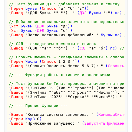
// Тест функции ДЭЛ: добавляет элемент к списку
(
Перем
 Буквы (
Список
"а"
"б"
"в"
))

(
Вывод
"(ДЭЛ Буквы ""г""): "
 (
ДЭЛ
 Буквы 
"г"
) пс) 
// 
// Добавление нескольких элементов последовательно
(
Уст
 Буквы (
ДЭЛ
 Буквы 
"д"
))

(
Уст
 Буквы (
ДЭЛ
 Буквы 
"е"
))

(
Вывод
"После нескольких добавлений: "
 Буквы пс) 
// 
// СЭЛ — складываем элементы в список
(
Вывод
"(СЭЛ ""а"" ""б""): "
 (
СЭЛ
"а"
"б"
) пс) 
// ож
// СложитьЭлементы — складываем элементы в список
(
Перем
 Числа (
Список
1
2
3
4
))

(
Вывод
"(СложитьЭлементы Числа 5 6 7): "
 (
СложитьЭле
// --- Функции работы с типами и значениями
// Тест функции ЗнчТипа: проверка значения на принад
(
Вывод
"(ЗнчТипа 1ч (Тип ""Строка"") (Тип ""Число"")
(
Вывод
"(ЗнчТипа ""абв"" ""Строка"" ""Число""): "
 (
З
(
Вывод
"(ЗнчТипа '2025' ""Строка"" ""Число""): "
 (
Зн
// --- Прочие Функции ---
(
Вывод
"Команда системы выполнена: "
 (
КомандаСистемы
(
Перем
 КодВ 
0
)

(
Вывод
"Приложение запущено: "
 (
ЗапуститьПриложение