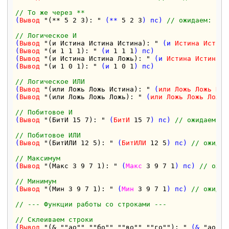
// То же через **
(
Вывод
"(** 5 2 3): "
 (** 
5
2
3
) пс) 
// ожидаем: 156
// Логическое И
(
Вывод
"(и Истина Истина Истина): "
 (и 
Истина
Истина
(
Вывод
"(и 1 1 1): "
 (и 
1
1
1
) пс)                  
(
Вывод
"(и Истина Истина Ложь): "
 (и 
Истина
Истина
Л
(
Вывод
"(и 1 0 1): "
 (и 
1
0
1
) пс)                  
// Логическое ИЛИ
(
Вывод
"(или Ложь Ложь Истина): "
 (
или
Ложь
Ложь
Ист
(
Вывод
"(или Ложь Ложь Ложь): "
 (
или
Ложь
Ложь
Ложь
)
// Побитовое И
(
Вывод
"(БитИ 15 7): "
 (
БитИ
15
7
) пс) 
// ожидаем: 7
// Побитовое ИЛИ
(
Вывод
"(БитИЛИ 12 5): "
 (
БитИЛИ
12
5
) пс) 
// ожидае
// Максимум
(
Вывод
"(Макс 3 9 7 1): "
 (
Макс
3
9
7
1
) пс) 
// ожид
// Минимум
(
Вывод
"(Мин 3 9 7 1): "
 (
Мин
3
9
7
1
) пс) 
// ожидае
// --- Функции работы со строками ---
// Склеиваем строки
(
Вывод
"(& ""ао"" ""бо"" ""во"" ""го""): "
 (& 
"ао"
"