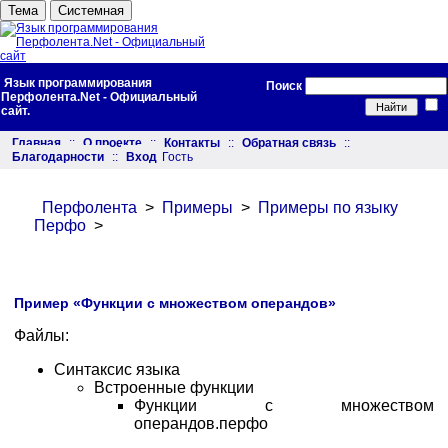
Тема
Системная
Язык программирования
Поиск
Перфолента.Net - Официальный
сайт.
Главная
::
О проекте
::
Контакты
::
Обратная связь
::
Благодарности
::
Вход
Гость
Перфолента
>
Примеры
>
Примеры по языку
Перфо
>
Пример «Функции с множеством операндов»
Файлы:
Синтаксис языка
Встроенные функции
Функции с множеством
операндов.перфо