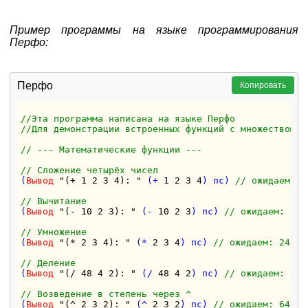
Пример программы на языке программирования
Перфо:
Перфо
Копировать
//Эта программа написана на языке Перфо
//Для демонстрации встроенных функций с множеством о
// --- Математические функции ---
// Сложение четырёх чисел
(
Вывод
"(+ 1 2 3 4): "
 (+ 
1
2
3
4
) пс) 
// ожидаем: 1
// Вычитание
(
Вывод
"(- 10 2 3): "
 (- 
10
2
3
) пс) 
// ожидаем: 5
// Умножение
(
Вывод
"(* 2 3 4): "
 (* 
2
3
4
) пс) 
// ожидаем: 24
// Деление
(
Вывод
"(/ 48 4 2): "
 (/ 
48
4
2
) пс) 
// ожидаем: 6
// Возведение в степень через ^
(
Вывод
"(^ 2 3 2): "
 (^ 
2
3
2
) пс) 
// ожидаем: 64