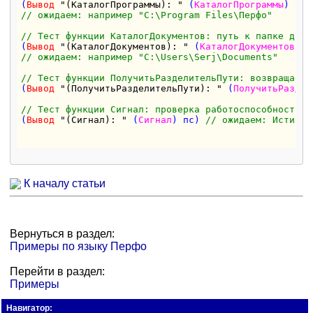
(
Вывод
"(КаталогПрограммы): "
 (
КаталогПрограммы
// ожидаем: например "C:\Program Files\Перфо"
// Тест функции КаталогДокументов: путь к папке доку
(
Вывод
"(КаталогДокументов): "
 (
КаталогДокументов
// ожидаем: например "C:\Users\Serj\Documents"
// Тест функции ПолучитьРазделительПути: возвращает 
(
Вывод
"(ПолучитьРазделительПути): "
 (
ПолучитьРаздел
// Тест функции Сигнал: проверка работоспособности и
(
Вывод
"(Сигнал): "
 (
Сигнал
) пс) 
// ожидаем: Истина
К началу статьи
Вернуться в раздел:
Примеры по языку Перфо
Перейти в раздел:
Примеры
Навигатор: