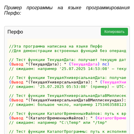
Пример программы на языке программирования
Перфо:
Перфо
Копировать
//Эта программа написана на языке Перфо
//Для демонстрации встроенных функций без операндов
// Тест функции ТекущаяДата: получает текущую дату и
(
Вывод
"(ТекущаяДата): "
 (
ТекущаяДата
// ожидаем: например '25.07.2025 14:53:08' — текущая
// Тест функции ТекущаяУниверсальнаяДата: получает т
(
Вывод
"(ТекущаяУниверсальнаяДата): "
 (
ТекущаяУнивер
// ожидаем: '25.07.2025 05:53:08' (пример) — UTC-вер
// Тест функции ТекущаяУниверсальнаяДатаВМиллисекунд
(
Вывод
"(ТекущаяУниверсальнаяДатаВМиллисекундах): "
 
// ожидаем: большое число, например 1753463588123
// Тест функции КаталогВременныхФайлов: путь к време
(
Вывод
"(КаталогВременныхФайлов): "
 (
КаталогВременны
// ожидаем: например "C:\Temp" или "/tmp"
// Тест функции КаталогПрограммы: путь к исполняемой