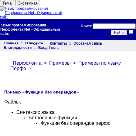
Тема
Системная
Язык программирования
Поиск
Перфолента.Net - Официальный
сайт.
Главная
::
О проекте
::
Контакты
::
Обратная связь
::
Благодарности
::
Вход
Гость
Перфолента
>
Примеры
>
Примеры по языку
Перфо
>
Пример «Функции без операндов»
Файлы:
Синтаксис языка
Встроенные функции
Функции без операндов.перфо