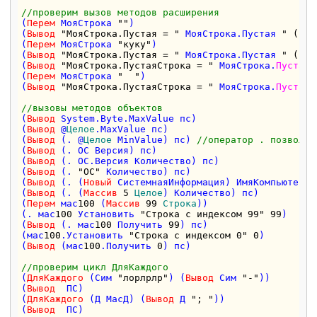
//проверим вызов методов расширения
(
Перем
 МояСтрока 
""
)

(
Вывод
"МояСтрока.Пустая = "
 МояСтрока.Пустая 
" ("""
(
Перем
 МояСтрока 
"куку"
)

(
Вывод
"МояСтрока.Пустая = "
 МояСтрока.Пустая 
" ("""
(
Вывод
"МояСтрока.ПустаяСтрока = "
 МояСтрока.
ПустаяС
(
Перем
 МояСтрока 
"  "
)

(
Вывод
"МояСтрока.ПустаяСтрока = "
 МояСтрока.
ПустаяС
//вызовы методов объектов
(
Вывод
 System.Byte.MaxValue пс) 

(
Вывод
 @
Целое
.MaxValue пс) 

(
Вывод
 (. @
Целое
 MinValue) пс) 
//оператор . позволяе
(
Вывод
 (. ОС Версия) пс) 

(
Вывод
 (. ОС.Версия Количество) пс) 

(
Вывод
 (. 
"ОС"
 Количество) пс)

(
Вывод
 (. (
Новый
 СистемнаяИнформация) ИмяКомпьютера) 
(
Вывод
 (. (
Массив
5
Целое
) Количество) пс)

(
Перем
 мас
100
 (
Массив
99
Строка
))

(. мас
100
 Установить 
"Строка с индексом 99"
99
)

(
Вывод
 (. мас
100
 Получить 
99
) пс)

(мас
100
.Установить 
"Строка с индексом 0"
0
)

(
Вывод
 (мас
100
.Получить 
0
) пс)

//проверим цикл ДляКаждого
(
ДляКаждого
 (Сим 
"лорлрлр"
) (
Вывод
 Сим 
"-"
))

(
Вывод
  ПС)  

(
ДляКаждого
 (Д МасД) (
Вывод
 Д 
"; "
))

(
Вывод
  ПС)  
