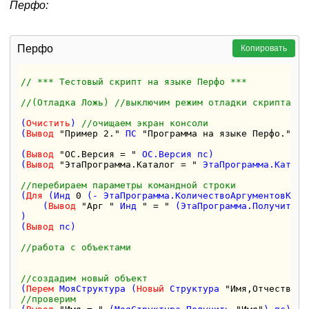
Перфо:
Перфо
Копировать
// *** Тестовый скрипт на языке Перфо ***
//(Отладка Ложь) //выключим режим отладки скрипта, к
(
Очистить
) 
//очищаем экран консоли
(
Вывод
"Пример 2."
 ПС 
"Программа на языке Перфо."
 ПС
(
Вывод
"ОС.Версия = "
 ОС.Версия пс)

(
Вывод
"ЭтаПрограмма.Каталог = "
 ЭтаПрограмма.Катало
//перебираем параметры командной строки
(
Для
 (Инд 
0
 (- ЭтаПрограмма.КоличествоАргументовКома
    (
Вывод
"Арг "
 Инд 
" = "
 (ЭтаПрограмма.ПолучитьАр
) 

(
Вывод
 пс)

//работа с объектами
//создадим новый объект
(
Перем
 МояСтруктура (
Новый
 Структура 
"Имя,Отчество,Ф
//проверим