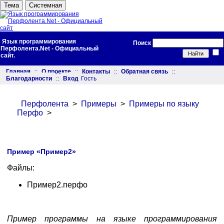
Тема
Системная
Язык программирования
Поиск
Перфолента.Net - Официальный
сайт.
Главная
::
О проекте
::
Контакты
::
Обратная связь
::
Благодарности
::
Вход
Гость
Перфолента
>
Примеры
>
Примеры по языку
Перфо
>
Пример «Пример2»
Файлы:
Пример2.перфо
Пример программы на языке программирования