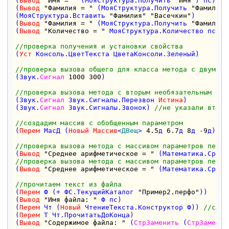
(
Вывод
"Имя = "
 (МояСтруктура.Получить 
"Имя"
) пс)

(
Вывод
"Фамилия = "
 (МояСтруктура.Получить 
"Фамилия"
(МояСтруктура.Вставить 
"Фамилия"
"Васечкин"
)

(
Вывод
"Фамилия = "
 (МояСтруктура.Получить 
"Фамилия"
(
Вывод
"Количество = "
 МояСтруктура.Количество пс)

//проверка получения и установки свойства 
(
Уст
 Консоль.ЦветТекста ЦветаКонсоли.Зеленый)

//проверка вызова общего для класса метода с двумя п
(Звук.
Сигнал
1000
300
)

//проверка вызова метода с вторым необязательным пар
(Звук.
Сигнал
 Звук.Сигналы.Перезвон 
Истина
)

(Звук.
Сигнал
 Звук.Сигналы.Звонок) 
//не указали второ
//создадим массив с обобщенным параметром
(
Перем
 МасД (
Новый
Массив
<
ДВещ
> 
4.5
д 
6.7
д 
8
д -
9
д))

//проверка вызова метода с массивом параметров перед
(
Вывод
"Среднее арифметическое = "
//проверка вызова метода с массивом параметров перед
(
Вывод
"Среднее арифметическое = "
 (Математика.Средн
//прочитаем текст из файла
(
Перем
 Ф (+ ФС.ТекущийКаталог 
"Пример2.перфо"
))

(
Вывод
"Имя файла: "
 Ф пс)

(
Перем
 Чт (
Новый
 ЧтениеТекста.Конструктор Ф)) 
//слов
(
Перем
 Т Чт.ПрочитатьДоКонца)

(
Вывод
"Содержимое файла: "
 (
СтрЗаменить
 (
СтрЗаменит