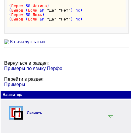
(
Перем
 БИ 
Истина
)

(
Вывод
 (
Если
 БИ 
"Да"
"Нет"
) пс)

(
Перем
 БИ 
Ложь
)

(
Вывод
 (
Если
 БИ 
"Да"
"Нет"
) пс)

К началу статьи
Вернуться в раздел:
Примеры по языку Перфо
Перейти в раздел:
Примеры
Навигатор:
Скачать
Установщик