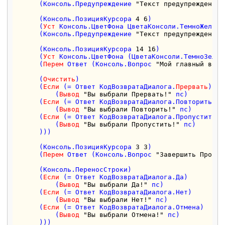
      (Консоль.Предупреждение 
"Текст предупреждения 
      (Консоль.ПозицияКурсора 
4
6
)

      (
Уст
 Консоль.ЦветФона ЦветаКонсоли.ТемноЖелтый)
      (Консоль.Предупреждение 
"Текст предупреждения 
      (Консоль.ПозицияКурсора 
14
16
)

      (
Уст
 Консоль.ЦветФона (ЦветаКонсоли.ТемноЗелены
      (
Перем
 Ответ (Консоль.Вопрос 
"Мой главный вопр
      (
Очистить
)

      (
Если
 (= Ответ КодВозвратаДиалога.
Прервать
)

          (
Вывод
"Вы выбрали Прервать!"
 пс)

      (
Если
 (= Ответ КодВозвратаДиалога.Повторить)

          (
Вывод
"Вы выбрали Повторить!"
 пс)

      (
Если
 (= Ответ КодВозвратаДиалога.Пропустить)

          (
Вывод
"Вы выбрали Пропустить!"
 пс)

      )))  

      (Консоль.ПозицияКурсора 
3
3
)

      (
Перем
 Ответ (Консоль.Вопрос 
"Завершить Програ
      (Консоль.ПереносСтроки)  

      (
Если
 (= Ответ КодВозвратаДиалога.Да)

          (
Вывод
"Вы выбрали Да!"
 пс)

      (
Если
 (= Ответ КодВозвратаДиалога.Нет)

          (
Вывод
"Вы выбрали Нет!"
 пс)

      (
Если
 (= Ответ КодВозвратаДиалога.Отмена)

          (
Вывод
"Вы выбрали Отмена!"
 пс)

      )))  
