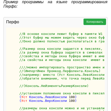
Пример программы на языке программирования
Перфо:
Перфо
Копировать
//В основе консоли лежит буфер в памяти W1 на 
//Этот буфер мы можем видеть через окно буфера
//Окно должно полностью располагаться в границ
//Размер окна консоли задается в пикселях, 
//а размер окна буфера задается в символах
//свойства и методы окна буфера имеют в имени 
//а свойства и методы окна консоли  имеют в им
////можно импортировать пространство имен и не
//(ИмпортИмен Промкод.Перфолента.Консоль) 
//например: вместо (Уст Консоль.ЛевоКонсоли 10
//обратите внимание, что точка перед ЛевоКонсо
//(Консоль.НеИзменятьРазмерКонсоли)  
//установим положение окна консоли в пикселях
      (
Уст
 Консоль.ЛевоКонсоли 
100
)

      (
Уст
 Консоль.ВерхКонсоли 
100
)

//размеры окна консоли можно и не устанавливат