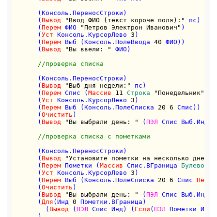
      (Консоль.ПереносСтроки)  

      (
Вывод
"Ввод ФИО (текст короче поля):"
 пс)

      (
Перем
 ФИО 
"Петров Электрон Иванович"
)  

      (
Уст
 Консоль.КурсорЛево 
3
)

      (
Перем
 Выб (Консоль.ПолеВвода 
40
 ФИО))

      (
Вывод
"Вы ввели: "
 ФИО)

//проверка списка  
      (Консоль.ПереносСтроки)  

      (
Вывод
"Выб дня недели:"
 пс)

      (
Перем
 Спис (
Массив
11
Строка
"Понедельник"
"В
      (
Уст
 Консоль.КурсорЛево 
3
)

      (
Перем
 Выб (Консоль.ПолеСписка 
20
6
 Спис))

      (
Очистить
)

      (
Вывод
"Вы выбрали день: "
 (
ПЭЛ
 Спис Выб.Индек
//проверка списка с пометками 
      (Консоль.ПереносСтроки)  

      (
Вывод
"Установите пометки на несколько дней н
      (
Перем
 Пометки (
Массив
 Спис.ВГраница 
Булево
))

      (
Уст
 Консоль.КурсорЛево 
3
)

      (
Перем
 Выб (Консоль.ПолеСписка 
20
6
 Спис 
Неопр
      (
Очистить
)

      (
Вывод
"Вы выбрали день: "
 (
ПЭЛ
 Спис Выб.Индек
      (
Для
(Инд 
0
 Пометки.ВГраница)

        (
Вывод
 (
ПЭЛ
 Спис Инд) (
Если
(
ПЭЛ
 Пометки Инд)
      )
