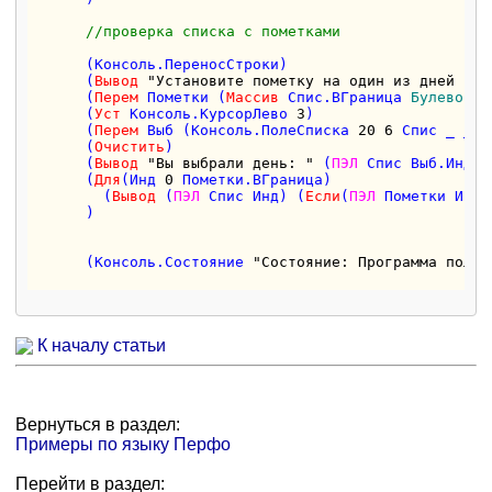
//проверка списка с пометками 
      (Консоль.ПереносСтроки)  

      (
Вывод
"Установите пометку на один из дней нед
      (
Перем
 Пометки (
Массив
 Спис.ВГраница 
Булево
))

      (
Уст
 Консоль.КурсорЛево 
3
)

      (
Перем
 Выб (Консоль.ПолеСписка 
20
6
 Спис _ _ _
      (
Очистить
)

      (
Вывод
"Вы выбрали день: "
 (
ПЭЛ
 Спис Выб.Индек
      (
Для
(Инд 
0
 Пометки.ВГраница)

        (
Вывод
 (
ПЭЛ
 Спис Инд) (
Если
(
ПЭЛ
 Пометки Инд)
      )

      (Консоль.Состояние 
"Состояние: Программа полно
К началу статьи
Вернуться в раздел:
Примеры по языку Перфо
Перейти в раздел: