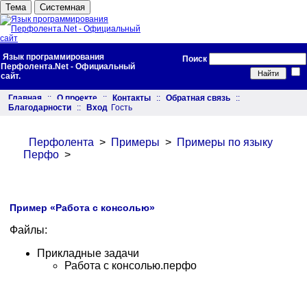
Тема
Системная
Язык программирования
Поиск
Перфолента.Net - Официальный
сайт.
Главная
::
О проекте
::
Контакты
::
Обратная связь
::
Благодарности
::
Вход
Гость
Перфолента
>
Примеры
>
Примеры по языку
Перфо
>
Пример «Работа с консолью»
Файлы:
Прикладные задачи
Работа с консолью.перфо