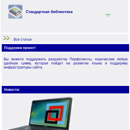
Примеры по языку Перфолента.Net
Примеры по стандартной библиотеке
Стандартная библиотека
Примеры по языку Перфо
Начало работы
Все статьи
Поддержи проект!
Вы можете поддержать разработку Перфоленты, перечислив любую
удобную сумму, которая пойдет на развитие языка и поддержку
инфраструктуры сайта.
Новости: