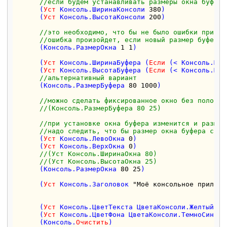
//если будем устанавливать размеры окна буфера
      (
Уст
 Консоль.ШиринаКонсоли 
380
) 

      (
Уст
 Консоль.ВысотаКонсоли 
200
)

//это необходимо, что бы не было ошибки при ус
//ошибка произойдет, если новый размер буфера 
      (Консоль.РазмерОкна 
1
1
)

      (
Уст
 Консоль.ШиринаБуфера (
Если
 (< Консоль.Мак
      (
Уст
 Консоль.ВысотаБуфера (
Если
 (< Консоль.Мак
//альтернативный вариант
      (Консоль.РазмерБуфера 
80
1000
)

//можно сделать фиксированное окно без полос п
//(Консоль.РазмерБуфера 80 25)
//при установке окна буфера изменится и размер
//надо следить, что бы размер окна буфера с уч
      (
Уст
 Консоль.ЛевоОкна 
0
)

      (
Уст
 Консоль.ВерхОкна 
0
)

//(Уст Консоль.ШиринаОкна 80)
//(Уст Консоль.ВысотаОкна 25)
      (Консоль.РазмерОкна 
80
25
)

      (
Уст
 Консоль.Заголовок 
"Моё консольное приложе
      (
Уст
 Консоль.ЦветТекста ЦветаКонсоли.Желтый) 

      (
Уст
 Консоль.ЦветФона ЦветаКонсоли.ТемноСиний) 
      (Консоль.
Очистить
)  
