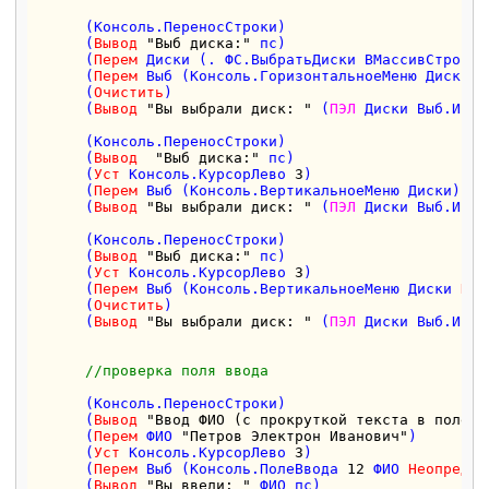
      (Консоль.ПереносСтроки)  

      (
Вывод
"Выб диска:"
 пс)

      (
Перем
 Диски (. ФС.ВыбратьДиски ВМассивСтрок))

      (
Перем
 Выб (Консоль.ГоризонтальноеМеню Диски))

      (
Очистить
)

      (
Вывод
"Вы выбрали диск: "
 (
ПЭЛ
 Диски Выб.Инде
      (Консоль.ПереносСтроки)  

      (
Вывод
"Выб диска:"
 пс)

      (
Уст
 Консоль.КурсорЛево 
3
)

      (
Перем
 Выб (Консоль.ВертикальноеМеню Диски))

      (
Вывод
"Вы выбрали диск: "
 (
ПЭЛ
 Диски Выб.Инде
      (Консоль.ПереносСтроки)  

      (
Вывод
"Выб диска:"
 пс)

      (
Уст
 Консоль.КурсорЛево 
3
)

      (
Перем
 Выб (Консоль.ВертикальноеМеню Диски 
Нео
      (
Очистить
)

      (
Вывод
"Вы выбрали диск: "
 (
ПЭЛ
 Диски Выб.Инде
//проверка поля ввода  
      (Консоль.ПереносСтроки)  

      (
Вывод
"Ввод ФИО (с прокруткой текста в поле в
      (
Перем
 ФИО 
"Петров Электрон Иванович"
)  

      (
Уст
 Консоль.КурсорЛево 
3
)

      (
Перем
 Выб (Консоль.ПолеВвода 
12
 ФИО 
Неопредел
      (
Вывод
"Вы ввели: "
 ФИО пс)
