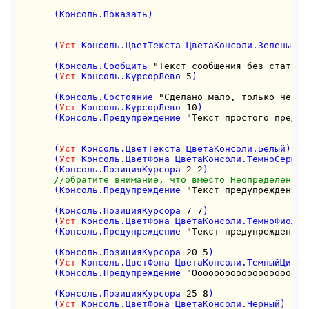
      (Консоль.Показать)

      (
Уст
 Консоль.ЦветТекста ЦветаКонсоли.Зеленый) 

      (Консоль.Сообщить 
"Текст сообщения без статуса
      (
Уст
 Консоль.КурсорЛево 
5
)

      (Консоль.Состояние 
"Сделано мало, только четве
      (
Уст
 Консоль.КурсорЛево 
10
)

      (Консоль.Предупреждение 
"Текст простого предуп
      (
Уст
 Консоль.ЦветТекста ЦветаКонсоли.Белый) 

      (
Уст
 Консоль.ЦветФона ЦветаКонсоли.ТемноСерый) 
      (Консоль.ПозицияКурсора 
2
2
)

//обратите внимание, что вместо Неопределено м
      (Консоль.Предупреждение 
"Текст предупреждения 
      (Консоль.ПозицияКурсора 
7
7
)

      (
Уст
 Консоль.ЦветФона ЦветаКонсоли.ТемноФиолето
      (Консоль.Предупреждение 
"Текст предупреждения 
      (Консоль.ПозицияКурсора 
20
5
)

      (
Уст
 Консоль.ЦветФона ЦветаКонсоли.ТемныйЦиан) 
      (Консоль.Предупреждение 
"Ооооооооооооооооооооо
      (Консоль.ПозицияКурсора 
25
8
)

      (
Уст
 Консоль.ЦветФона ЦветаКонсоли.Черный) 
