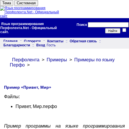
Тема
Системная
Язык программирования
Поиск
Перфолента.Net - Официальный
сайт.
Главная
::
О проекте
::
Контакты
::
Обратная связь
::
Благодарности
::
Вход
Гость
Перфолента
>
Примеры
>
Примеры по языку
Перфо
>
Пример «Привет, Мир»
Файлы:
Привет, Мир.перфо
Пример программы на языке программирования