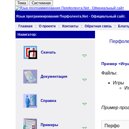
Тема
Системная
Язык программирования Перфолента.Net - Официальный сайт.
Главная
::
О проекте
::
Контакты
::
Обратная связь
::
Благо
Навигатор:
Перфоле
Скачать
Пример «Игра
Установщик
Файлы:
Документация
Документация
Игры
Инструментарий
И
Вводный раздел
Синтаксис языка Перфолента
Справка
Практика программирования на
Пример про
языке Перфолента
Ключевые слова
Объектно ориентированное
программирование (ООП) на
Встроенные функции
Примеры
Перфо
языке Перфолента