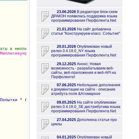
23.06.2026
В редакторе блок-схем
ДРАКОН появилась поддержка языка
программирования Перфолента.Net
21.01.2026
На сайт добавлена
статья "Конструируем класс. События"
20.01.2026
Опубликован новый
аты в миллисекундах
релиз 0.4.18.0_NY языка
Миллисекундах
)) 
2
))))

программирования Перфолента.Net
29.12.2025
Анонс: Новая
возможность - разрабатываем веб-
сайты, веб-приложения и веб-API на
Перфоленте!
07.06.2025
Небольшие дополнения
к документации на сайте - описание
атрибута поля &Атомарное
Попытки 
" попыток."
 ПС)

09.05.2025
На сайте опубликован
релиз 0.4.16.0_SE дистрибутива языка
программирования Перфолента.Net
27.04.2025
Дополнена статья про
циклы
04.01.2025
Опубликован новый