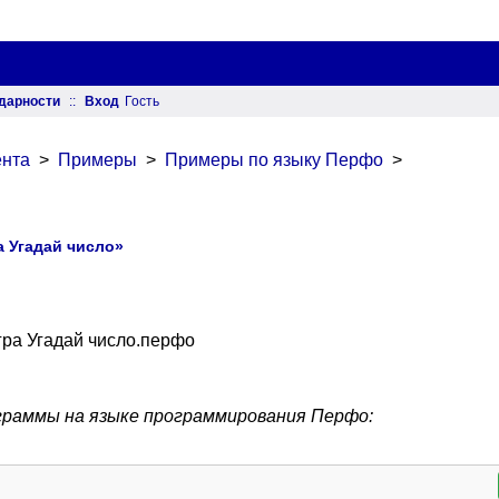
дарности
::
Вход
Гость
нта
>
Примеры
>
Примеры по языку Перфо
>
 Угадай число»
гра Угадай число.перфо
граммы на языке программирования Перфо: