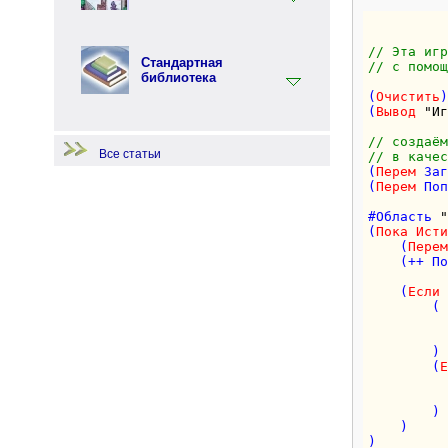
Терминология
Перфо - функциональный язык
программирования
Примеры по языку
// Эта игр
Перфолента.Net
Стандартная
// с помощ
библиотека
Примеры по стандартной
библиотеке
(
Очистить
)

(
Вывод
"Иг
Примеры по языку Перфо
Начало работы
// создаём
Все статьи
// в качес
(
Перем
 Заг
(
Перем
 Поп
#Область 
"
(
Пока
Исти
    (
Перем
    (++ По
    (
Если
 
        (

          
          
        )

        (
Е
          
          
        )

    )

)
