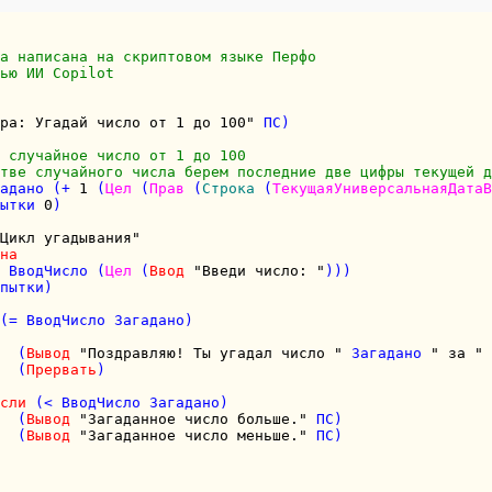
а написана на скриптовом языке Перфо
ью ИИ Copilot
ра: Угадай число от 1 до 100"
 ПС)

 случайное число от 1 до 100
тве случайного числа берем последние две цифры текущей д
адано (+ 
1
 (
Цел
 (
Прав
 (
Строка
 (
ТекущаяУниверсальнаяДатаВ
ытки 
0
)

Цикл угадывания"
на
 ВводЧисло (
Цел
 (
Ввод
"Введи число: "
)))

пытки)

(= ВводЧисло Загадано)

  (
Вывод
"Поздравляю! Ты угадал число "
 Загадано 
" за "
 
  (
Прервать
)

сли
 (< ВводЧисло Загадано)

  (
Вывод
"Загаданное число больше."
 ПС)

  (
Вывод
"Загаданное число меньше."
 ПС)
