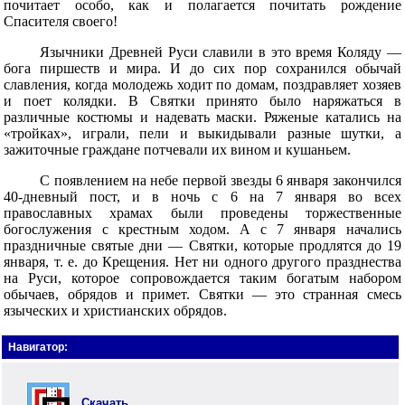
почитает особо, как и полагается почитать рождение
Спасителя своего!
Язычники Древней Руси славили в это время Коляду —
бога пиршеств и мира. И до сих пор сохранился обычай
славления, когда молодежь ходит по домам, поздравляет хозяев
и поет колядки. В Святки принято было наряжаться в
различные костюмы и надевать маски. Ряженые катались на
«тройках», играли, пели и выкидывали разные шутки, а
зажиточные граждане потчевали их вином и кушаньем.
С появлением на небе первой звезды 6 января закончился
40-дневный пост, и в ночь с 6 на 7 января во всех
православных храмах были проведены торжественные
богослужения с крестным ходом. А с 7 января начались
праздничные святые дни — Святки, которые продлятся до 19
января, т. е. до Крещения. Нет ни одного другого празднества
на Руси, которое сопровождается таким богатым набором
обычаев, обрядов и примет. Святки — это странная смесь
языческих и христианских обрядов.
Навигатор:
Скачать